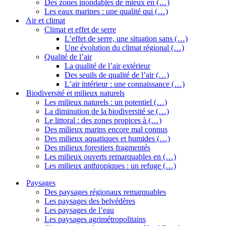
Des zones inondables de mieux en (…)
Les eaux marines : une qualité qui (…)
Air et climat
Climat et effet de serre
L’effet de serre, une situation sans (…)
Une évolution du climat régional (…)
Qualité de l’air
La qualité de l’air extérieur
Des seuils de qualité de l’air (…)
L’air intérieur : une connaissance (…)
Biodiversité et milieux naturels
Les milieux naturels : un potentiel (…)
La diminution de la biodiversité se (…)
Le littoral : des zones propices à (…)
Des milieux marins encore mal connus
Des milieux aquatiques et humides (…)
Des milieux forestiers fragmentés
Les milieux ouverts remarquables en (…)
Les milieux anthropiques : un refuge (…)
Paysages
Des paysages régionaux remarquables
Les paysages des belvédères
Les paysages de l’eau
Les paysages agrimétropolitains