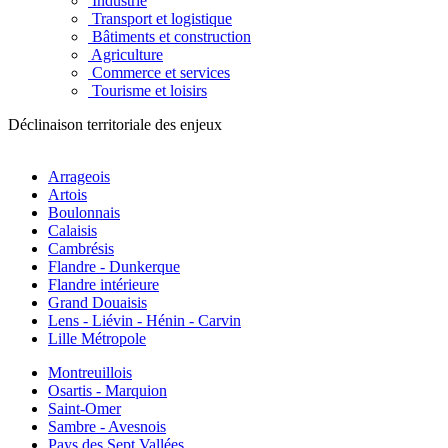
Industrie
Transport et logistique
Bâtiments et construction
Agriculture
Commerce et services
Tourisme et loisirs
Déclinaison territoriale des enjeux
Arrageois
Artois
Boulonnais
Calaisis
Cambrésis
Flandre - Dunkerque
Flandre intérieure
Grand Douaisis
Lens - Liévin - Hénin - Carvin
Lille Métropole
Montreuillois
Osartis - Marquion
Saint-Omer
Sambre - Avesnois
Pays des Sept Vallées