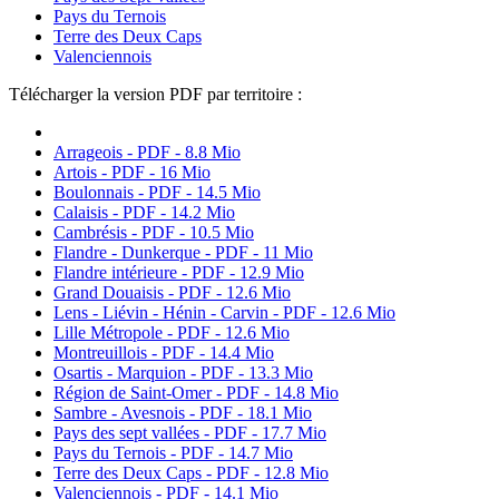
Pays du Ternois
Terre des Deux Caps
Valenciennois
Télécharger la version PDF par territoire :
Arrageois - PDF - 8.8 Mio
Artois - PDF - 16 Mio
Boulonnais - PDF - 14.5 Mio
Calaisis - PDF - 14.2 Mio
Cambrésis - PDF - 10.5 Mio
Flandre - Dunkerque - PDF - 11 Mio
Flandre intérieure - PDF - 12.9 Mio
Grand Douaisis - PDF - 12.6 Mio
Lens - Liévin - Hénin - Carvin - PDF - 12.6 Mio
Lille Métropole - PDF - 12.6 Mio
Montreuillois - PDF - 14.4 Mio
Osartis - Marquion - PDF - 13.3 Mio
Région de Saint-Omer - PDF - 14.8 Mio
Sambre - Avesnois - PDF - 18.1 Mio
Pays des sept vallées - PDF - 17.7 Mio
Pays du Ternois - PDF - 14.7 Mio
Terre des Deux Caps - PDF - 12.8 Mio
Valenciennois - PDF - 14.1 Mio