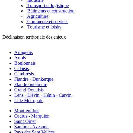
Industrie
Transport et logistique
Bâtiments et construction
Agriculture
Commerce et services
Tourisme et loisirs
Déclinaison territoriale des enjeux
Arrageois
Artois
Boulonnais
Calaisis
Cambrésis
Flandre - Dunkerque
Flandre intérieure
Grand Douaisis
Lens - Liévin - Hénin - Carvin
Lille Métropole
Montreuillois
Osartis - Marquion
Saint-Omer
Sambre - Avesnois
Pays des Sept Vallées