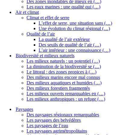
Des zones inondables de mieux en (…)
Les eaux marines : une qualité qui (…)
Air et climat
Climat et effet de serre
L’effet de serre, une situation sans (…)
Une évolution du climat régional (…)
Qualité de l’air
La qualité de l’air extérieur
Des seuils de qualité de l’air (…)
L’air intérieur : une connaissance (…)
Biodiversité et milieux naturels
Les milieux naturels : un potentiel (…)
La diminution de la biodiversité se (…)
Le littoral : des zones propices à (…)
Des milieux marins encore mal connus
Des milieux aquatiques et humides (…)
Des milieux forestiers fragmentés
Les milieux ouverts remarquables en (…)
Les milieux anthropiques : un refuge (…)
Paysages
Des paysages régionaux remarquables
Les paysages des belvédères
Les paysages de l’eau
Les paysages agrimétropolitains