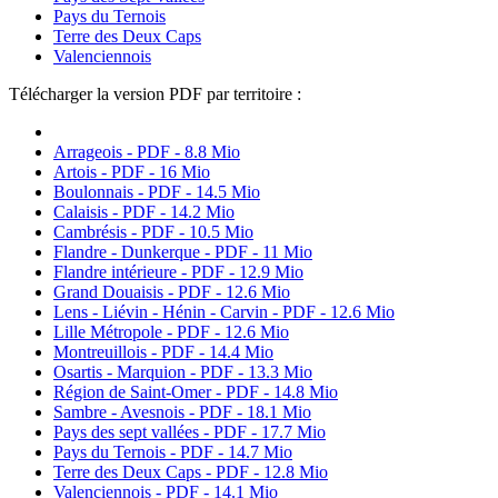
Pays du Ternois
Terre des Deux Caps
Valenciennois
Télécharger la version PDF par territoire :
Arrageois - PDF - 8.8 Mio
Artois - PDF - 16 Mio
Boulonnais - PDF - 14.5 Mio
Calaisis - PDF - 14.2 Mio
Cambrésis - PDF - 10.5 Mio
Flandre - Dunkerque - PDF - 11 Mio
Flandre intérieure - PDF - 12.9 Mio
Grand Douaisis - PDF - 12.6 Mio
Lens - Liévin - Hénin - Carvin - PDF - 12.6 Mio
Lille Métropole - PDF - 12.6 Mio
Montreuillois - PDF - 14.4 Mio
Osartis - Marquion - PDF - 13.3 Mio
Région de Saint-Omer - PDF - 14.8 Mio
Sambre - Avesnois - PDF - 18.1 Mio
Pays des sept vallées - PDF - 17.7 Mio
Pays du Ternois - PDF - 14.7 Mio
Terre des Deux Caps - PDF - 12.8 Mio
Valenciennois - PDF - 14.1 Mio