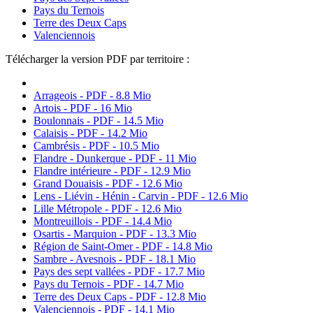
Pays du Ternois
Terre des Deux Caps
Valenciennois
Télécharger la version PDF par territoire :
Arrageois - PDF - 8.8 Mio
Artois - PDF - 16 Mio
Boulonnais - PDF - 14.5 Mio
Calaisis - PDF - 14.2 Mio
Cambrésis - PDF - 10.5 Mio
Flandre - Dunkerque - PDF - 11 Mio
Flandre intérieure - PDF - 12.9 Mio
Grand Douaisis - PDF - 12.6 Mio
Lens - Liévin - Hénin - Carvin - PDF - 12.6 Mio
Lille Métropole - PDF - 12.6 Mio
Montreuillois - PDF - 14.4 Mio
Osartis - Marquion - PDF - 13.3 Mio
Région de Saint-Omer - PDF - 14.8 Mio
Sambre - Avesnois - PDF - 18.1 Mio
Pays des sept vallées - PDF - 17.7 Mio
Pays du Ternois - PDF - 14.7 Mio
Terre des Deux Caps - PDF - 12.8 Mio
Valenciennois - PDF - 14.1 Mio