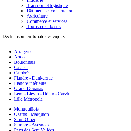
Industrie
Transport et logistique
Bâtiments et construction
Agriculture
Commerce et services
Tourisme et loisirs
Déclinaison territoriale des enjeux
Arrageois
Artois
Boulonnais
Calaisis
Cambrésis
Flandre - Dunkerque
Flandre intérieure
Grand Douaisis
Lens - Liévin - Hénin - Carvin
Lille Métropole
Montreuillois
Osartis - Marquion
Saint-Omer
Sambre - Avesnois
Pays des Sept Vallées