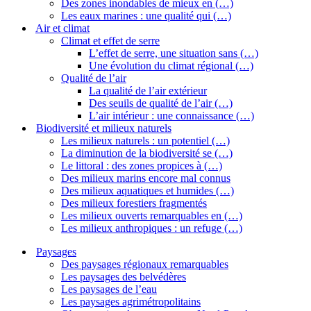
Des zones inondables de mieux en (…)
Les eaux marines : une qualité qui (…)
Air et climat
Climat et effet de serre
L’effet de serre, une situation sans (…)
Une évolution du climat régional (…)
Qualité de l’air
La qualité de l’air extérieur
Des seuils de qualité de l’air (…)
L’air intérieur : une connaissance (…)
Biodiversité et milieux naturels
Les milieux naturels : un potentiel (…)
La diminution de la biodiversité se (…)
Le littoral : des zones propices à (…)
Des milieux marins encore mal connus
Des milieux aquatiques et humides (…)
Des milieux forestiers fragmentés
Les milieux ouverts remarquables en (…)
Les milieux anthropiques : un refuge (…)
Paysages
Des paysages régionaux remarquables
Les paysages des belvédères
Les paysages de l’eau
Les paysages agrimétropolitains