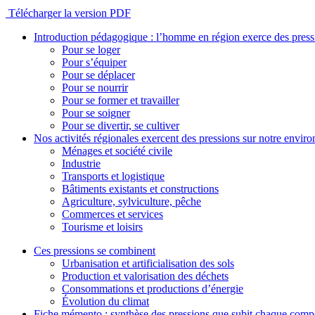
Télécharger la version PDF
Introduction pédagogique : l’homme en région exerce des pres
Pour se loger
Pour s’équiper
Pour se déplacer
Pour se nourrir
Pour se former et travailler
Pour se soigner
Pour se divertir, se cultiver
Nos activités régionales exercent des pressions sur notre envir
Ménages et société civile
Industrie
Transports et logistique
Bâtiments existants et constructions
Agriculture, sylviculture, pêche
Commerces et services
Tourisme et loisirs
Ces pressions se combinent
Urbanisation et artificialisation des sols
Production et valorisation des déchets
Consommations et productions d’énergie
Évolution du climat
Fiche mémento : synthèse des pressions que subit chaque comp