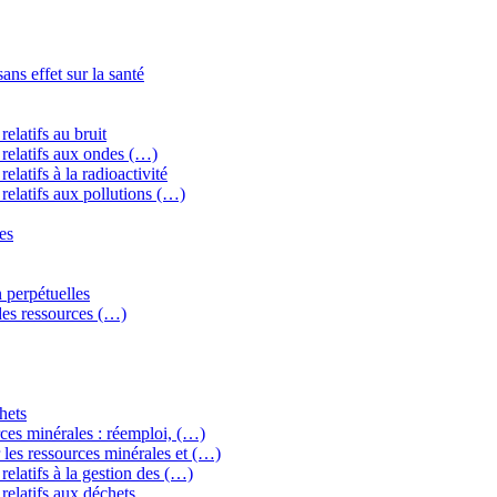
ns effet sur la santé
elatifs au bruit
relatifs aux ondes (…)
latifs à la radioactivité
relatifs aux pollutions (…)
es
 perpétuelles
 des ressources (…)
hets
ces minérales : réemploi, (…)
les ressources minérales et (…)
elatifs à la gestion des (…)
relatifs aux déchets