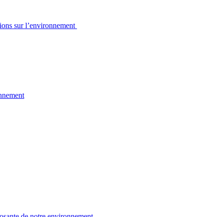
sions sur l’environnement
onnement
osante de notre environnement