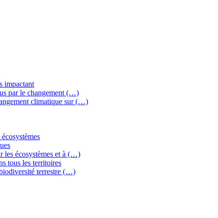
ns impactant
crus par le changement (…)
changement climatique sur (…)
es écosystèmes
ques
ar les écosystèmes et à (…)
s tous les territoires
biodiversité terrestre (…)