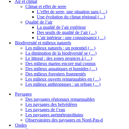
Air et climat
Climat et effet de serre
L’effet de serre, une situation sans (…)
Une évolution du climat régional (…)
Qualité de l’air
La qualité de l’air extérieur
Des seuils de qualité de l’air (…)
L’air intérieur : une connaissance (…)
Biodiversité et milieux naturels
Les milieux naturels : un potentiel (…)
La diminution de la biodiversité se (…)
Le littoral : des zones propices à (…)
Des milieux marins encore mal connus
Des milieux aquatiques et humides (…)
Des milieux forestiers fragmentés
Les milieux ouverts remarquables en (…)
Les milieux anthropiques : un refuge (…)
Paysages
Des paysages régionaux remarquables
Les paysages des belvédères
Les paysages de l’eau
Les paysages agrimétropolitains
Observatoires des paysages en Nord-Pas-d
Ondes