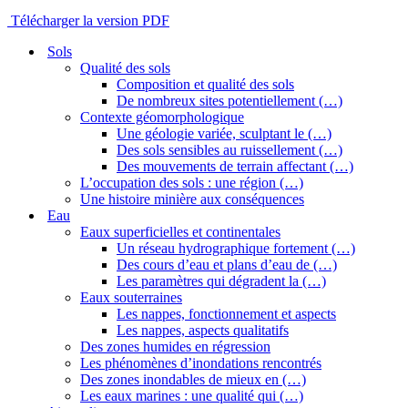
Télécharger la version PDF
Sols
Qualité des sols
Composition et qualité des sols
De nombreux sites potentiellement (…)
Contexte géomorphologique
Une géologie variée, sculptant le (…)
Des sols sensibles au ruissellement (…)
Des mouvements de terrain affectant (…)
L’occupation des sols : une région (…)
Une histoire minière aux conséquences
Eau
Eaux superficielles et continentales
Un réseau hydrographique fortement (…)
Des cours d’eau et plans d’eau de (…)
Les paramètres qui dégradent la (…)
Eaux souterraines
Les nappes, fonctionnement et aspects
Les nappes, aspects qualitatifs
Des zones humides en régression
Les phénomènes d’inondations rencontrés
Des zones inondables de mieux en (…)
Les eaux marines : une qualité qui (…)