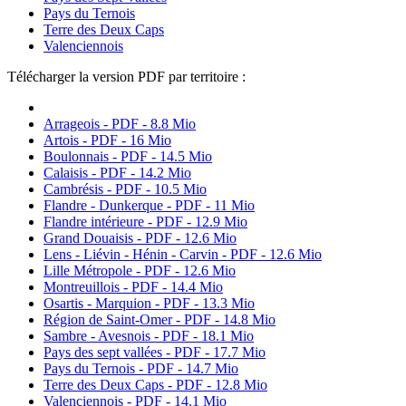
Pays du Ternois
Terre des Deux Caps
Valenciennois
Télécharger la version PDF par territoire :
Arrageois - PDF - 8.8 Mio
Artois - PDF - 16 Mio
Boulonnais - PDF - 14.5 Mio
Calaisis - PDF - 14.2 Mio
Cambrésis - PDF - 10.5 Mio
Flandre - Dunkerque - PDF - 11 Mio
Flandre intérieure - PDF - 12.9 Mio
Grand Douaisis - PDF - 12.6 Mio
Lens - Liévin - Hénin - Carvin - PDF - 12.6 Mio
Lille Métropole - PDF - 12.6 Mio
Montreuillois - PDF - 14.4 Mio
Osartis - Marquion - PDF - 13.3 Mio
Région de Saint-Omer - PDF - 14.8 Mio
Sambre - Avesnois - PDF - 18.1 Mio
Pays des sept vallées - PDF - 17.7 Mio
Pays du Ternois - PDF - 14.7 Mio
Terre des Deux Caps - PDF - 12.8 Mio
Valenciennois - PDF - 14.1 Mio