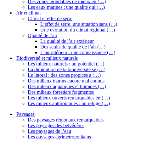
Des zones inondables de mieux en (…)
Les eaux marines : une qualité qui (…)
Air et climat
Climat et effet de serre
L’effet de serre, une situation sans (…)
Une évolution du climat régional (…)
Qualité de l’air
La qualité de l’air extérieur
Des seuils de qualité de l’air (…)
L’air intérieur : une connaissance (…)
Biodiversité et milieux naturels
Les milieux naturels : un potentiel (…)
La diminution de la biodiversité se (…)
Le littoral : des zones propices à (…)
Des milieux marins encore mal connus
Des milieux aquatiques et humides (…)
Des milieux forestiers fragmentés
Les milieux ouverts remarquables en (…)
Les milieux anthropiques : un refuge (…)
Paysages
Des paysages régionaux remarquables
Les paysages des belvédères
Les paysages de l’eau
Les paysages agrimétropolitains