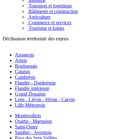
Industrie
Transport et logistique
Bâtiments et construction
Agriculture
Commerce et services
Tourisme et loisirs
Déclinaison territoriale des enjeux
Arrageois
Artois
Boulonnais
Calaisis
Cambrésis
Flandre - Dunkerque
Flandre intérieure
Grand Douaisis
Lens - Liévin - Hénin - Carvin
Lille Métropole
Montreuillois
Osartis - Marquion
Saint-Omer
Sambre - Avesnois
Pays des Sept Vallées