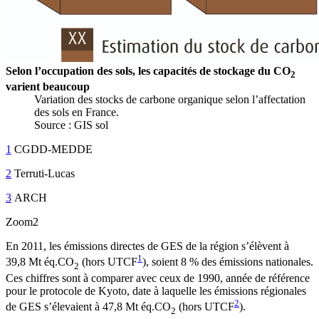
Selon l’occupation des sols, les capacités de stockage du CO
2
varient beaucoup
Variation des stocks de carbone organique selon l’affectation
des sols en France.
Source : GIS sol
1
CGDD-MEDDE
2
Terruti-Lucas
3
ARCH
Zoom2
En 2011, les émissions directes de GES de la région s’élèvent à
1
39,8 Mt éq.CO
(hors UTCF
), soient 8 % des émissions nationales.
2
Ces chiffres sont à comparer avec ceux de 1990, année de référence
pour le protocole de Kyoto, date à laquelle les émissions régionales
2
de GES s’élevaient à 47,8 Mt éq.CO
(hors UTCF
).
2