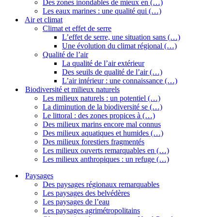
Des zones inondables de mieux en (…)
Les eaux marines : une qualité qui (…)
Air et climat
Climat et effet de serre
L’effet de serre, une situation sans (…)
Une évolution du climat régional (…)
Qualité de l’air
La qualité de l’air extérieur
Des seuils de qualité de l’air (…)
L’air intérieur : une connaissance (…)
Biodiversité et milieux naturels
Les milieux naturels : un potentiel (…)
La diminution de la biodiversité se (…)
Le littoral : des zones propices à (…)
Des milieux marins encore mal connus
Des milieux aquatiques et humides (…)
Des milieux forestiers fragmentés
Les milieux ouverts remarquables en (…)
Les milieux anthropiques : un refuge (…)
Paysages
Des paysages régionaux remarquables
Les paysages des belvédères
Les paysages de l’eau
Les paysages agrimétropolitains