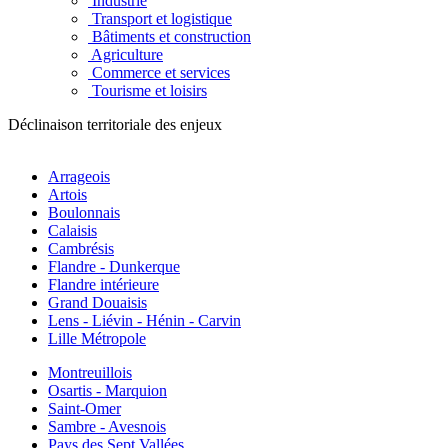
Industrie
Transport et logistique
Bâtiments et construction
Agriculture
Commerce et services
Tourisme et loisirs
Déclinaison territoriale des enjeux
Arrageois
Artois
Boulonnais
Calaisis
Cambrésis
Flandre - Dunkerque
Flandre intérieure
Grand Douaisis
Lens - Liévin - Hénin - Carvin
Lille Métropole
Montreuillois
Osartis - Marquion
Saint-Omer
Sambre - Avesnois
Pays des Sept Vallées