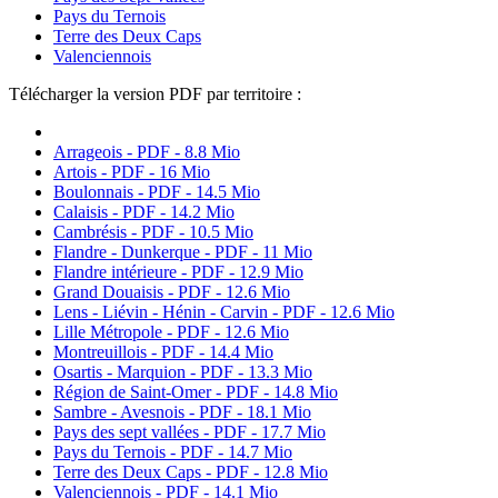
Pays du Ternois
Terre des Deux Caps
Valenciennois
Télécharger la version PDF par territoire :
Arrageois - PDF - 8.8 Mio
Artois - PDF - 16 Mio
Boulonnais - PDF - 14.5 Mio
Calaisis - PDF - 14.2 Mio
Cambrésis - PDF - 10.5 Mio
Flandre - Dunkerque - PDF - 11 Mio
Flandre intérieure - PDF - 12.9 Mio
Grand Douaisis - PDF - 12.6 Mio
Lens - Liévin - Hénin - Carvin - PDF - 12.6 Mio
Lille Métropole - PDF - 12.6 Mio
Montreuillois - PDF - 14.4 Mio
Osartis - Marquion - PDF - 13.3 Mio
Région de Saint-Omer - PDF - 14.8 Mio
Sambre - Avesnois - PDF - 18.1 Mio
Pays des sept vallées - PDF - 17.7 Mio
Pays du Ternois - PDF - 14.7 Mio
Terre des Deux Caps - PDF - 12.8 Mio
Valenciennois - PDF - 14.1 Mio