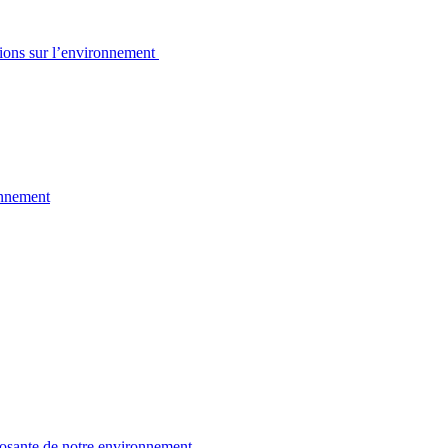
sions sur l’environnement
onnement
osante de notre environnement