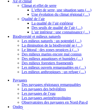
Air et climat
Climat et effet de serre
L’effet de serre, une situation sans (…)
Une évolution du climat régional (…)
Qualité de l’air
La qualité de l’air extérieur
Des seuils de qualité de l’air (…)
L’air intérieur : une connaissance (…)
Biodiversité et milieux naturels
Les milieux naturels : un potentiel (…)
La diminution de la biodiversité se (…)
Le littoral : des zones propices à (…)
Des milieux marins encore mal connus
Des milieux aquatiques et humides (…)
Des milieux forestiers fragmentés
Les milieux ouverts remarquables en (…)
Les milieux anthropiques : un refuge (…)
Paysages
Des paysages régionaux remarquables
Les paysages des belvédères
Les paysages de l’eau
Les paysages agrimétropolitains
Observatoires des paysages en Nord-Pas-d
Ondes