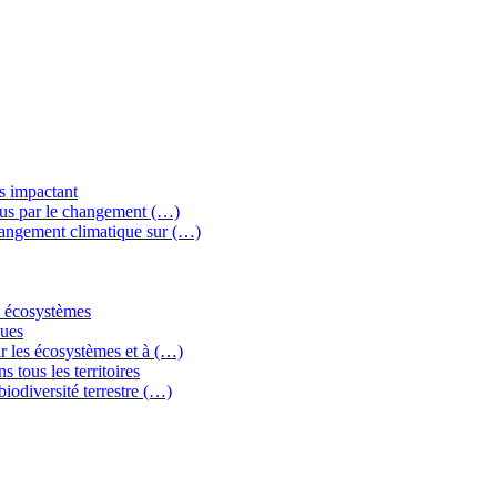
ns impactant
crus par le changement (…)
changement climatique sur (…)
es écosystèmes
ques
ar les écosystèmes et à (…)
s tous les territoires
biodiversité terrestre (…)