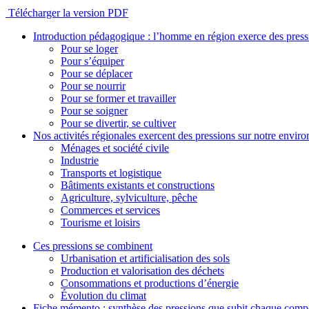
Télécharger la version PDF
Introduction pédagogique : l’homme en région exerce des pres
Pour se loger
Pour s’équiper
Pour se déplacer
Pour se nourrir
Pour se former et travailler
Pour se soigner
Pour se divertir, se cultiver
Nos activités régionales exercent des pressions sur notre envir
Ménages et société civile
Industrie
Transports et logistique
Bâtiments existants et constructions
Agriculture, sylviculture, pêche
Commerces et services
Tourisme et loisirs
Ces pressions se combinent
Urbanisation et artificialisation des sols
Production et valorisation des déchets
Consommations et productions d’énergie
Évolution du climat
Fiche mémento : synthèse des pressions que subit chaque comp