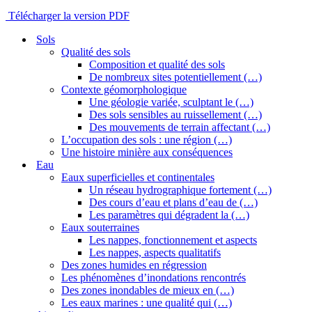
Télécharger la version PDF
Sols
Qualité des sols
Composition et qualité des sols
De nombreux sites potentiellement (…)
Contexte géomorphologique
Une géologie variée, sculptant le (…)
Des sols sensibles au ruissellement (…)
Des mouvements de terrain affectant (…)
L’occupation des sols : une région (…)
Une histoire minière aux conséquences
Eau
Eaux superficielles et continentales
Un réseau hydrographique fortement (…)
Des cours d’eau et plans d’eau de (…)
Les paramètres qui dégradent la (…)
Eaux souterraines
Les nappes, fonctionnement et aspects
Les nappes, aspects qualitatifs
Des zones humides en régression
Les phénomènes d’inondations rencontrés
Des zones inondables de mieux en (…)
Les eaux marines : une qualité qui (…)