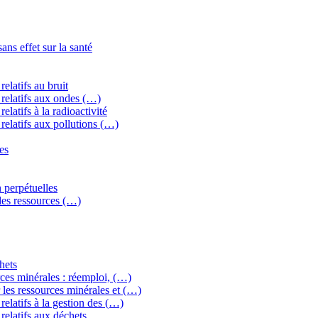
ns effet sur la santé
elatifs au bruit
relatifs aux ondes (…)
latifs à la radioactivité
relatifs aux pollutions (…)
es
 perpétuelles
 des ressources (…)
hets
ces minérales : réemploi, (…)
les ressources minérales et (…)
elatifs à la gestion des (…)
relatifs aux déchets