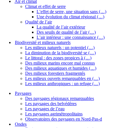
Air et climat
Climat et effet de serre
L’effet de serre, une situation sans (…)
Une évolution du climat régional (…)
Qualité de l’air
La qualité de l’air extérieur
Des seuils de qualité de l’air (…)
L’air intérieur : une connaissance (…)
Biodiversité et milieux naturels
Les milieux naturels : un potentiel (…)
La diminution de la biodiversité se (…)
Le littoral : des zones propices à (…)
Des milieux marins encore mal connus
Des milieux aquatiques et humides (…)
Des milieux forestiers fragmentés
Les milieux ouverts remarquables en (…)
Les milieux anthropiques : un refuge (…)
Paysages
Des paysages régionaux remarquables
Les paysages des belvédères
Les paysages de l’eau
Les paysages agrimétropolitains
Observatoires des paysages en Nord-Pas-d
Ondes