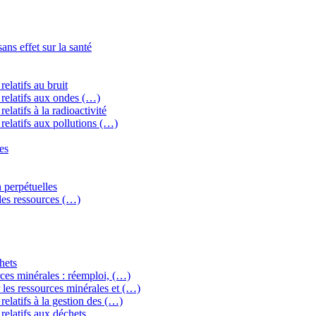
ns effet sur la santé
elatifs au bruit
relatifs aux ondes (…)
latifs à la radioactivité
relatifs aux pollutions (…)
es
 perpétuelles
 des ressources (…)
hets
ces minérales : réemploi, (…)
les ressources minérales et (…)
elatifs à la gestion des (…)
relatifs aux déchets