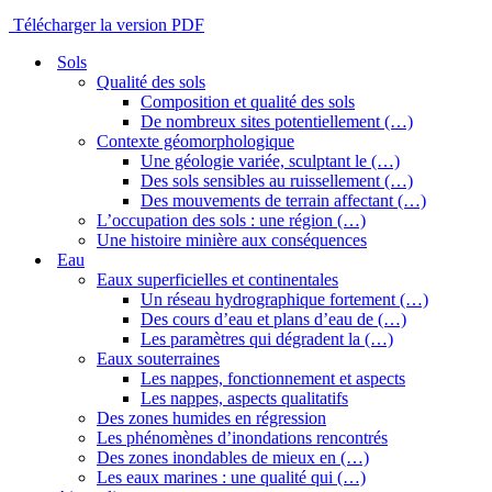
Télécharger la version PDF
Sols
Qualité des sols
Composition et qualité des sols
De nombreux sites potentiellement (…)
Contexte géomorphologique
Une géologie variée, sculptant le (…)
Des sols sensibles au ruissellement (…)
Des mouvements de terrain affectant (…)
L’occupation des sols : une région (…)
Une histoire minière aux conséquences
Eau
Eaux superficielles et continentales
Un réseau hydrographique fortement (…)
Des cours d’eau et plans d’eau de (…)
Les paramètres qui dégradent la (…)
Eaux souterraines
Les nappes, fonctionnement et aspects
Les nappes, aspects qualitatifs
Des zones humides en régression
Les phénomènes d’inondations rencontrés
Des zones inondables de mieux en (…)
Les eaux marines : une qualité qui (…)