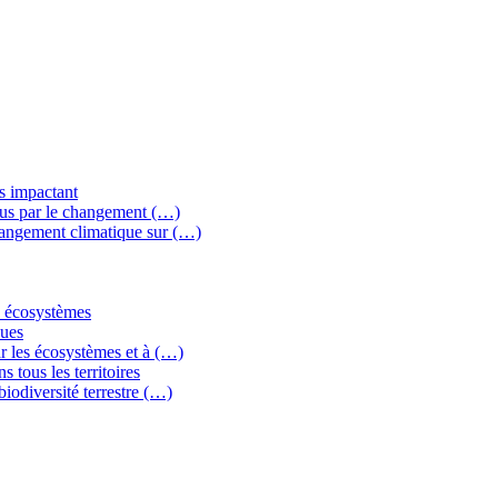
ns impactant
crus par le changement (…)
changement climatique sur (…)
es écosystèmes
ques
ar les écosystèmes et à (…)
s tous les territoires
biodiversité terrestre (…)