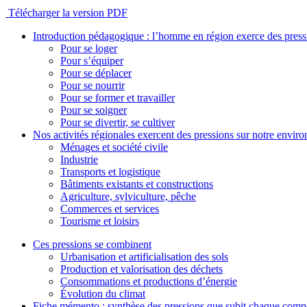
Télécharger la version PDF
Introduction pédagogique : l’homme en région exerce des pres
Pour se loger
Pour s’équiper
Pour se déplacer
Pour se nourrir
Pour se former et travailler
Pour se soigner
Pour se divertir, se cultiver
Nos activités régionales exercent des pressions sur notre envir
Ménages et société civile
Industrie
Transports et logistique
Bâtiments existants et constructions
Agriculture, sylviculture, pêche
Commerces et services
Tourisme et loisirs
Ces pressions se combinent
Urbanisation et artificialisation des sols
Production et valorisation des déchets
Consommations et productions d’énergie
Évolution du climat
Fiche mémento : synthèse des pressions que subit chaque comp