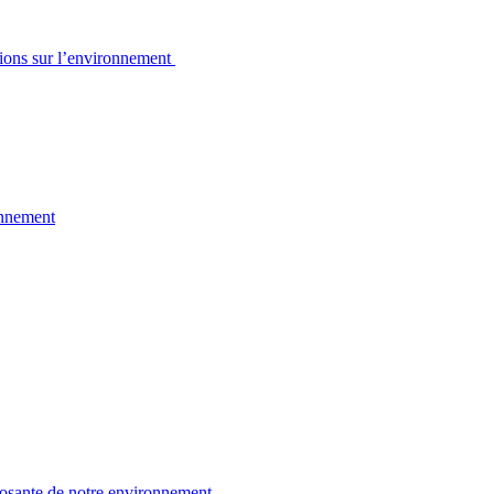
sions sur l’environnement
onnement
osante de notre environnement