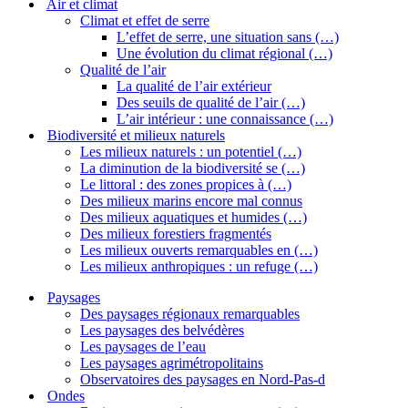
Air et climat
Climat et effet de serre
L’effet de serre, une situation sans (…)
Une évolution du climat régional (…)
Qualité de l’air
La qualité de l’air extérieur
Des seuils de qualité de l’air (…)
L’air intérieur : une connaissance (…)
Biodiversité et milieux naturels
Les milieux naturels : un potentiel (…)
La diminution de la biodiversité se (…)
Le littoral : des zones propices à (…)
Des milieux marins encore mal connus
Des milieux aquatiques et humides (…)
Des milieux forestiers fragmentés
Les milieux ouverts remarquables en (…)
Les milieux anthropiques : un refuge (…)
Paysages
Des paysages régionaux remarquables
Les paysages des belvédères
Les paysages de l’eau
Les paysages agrimétropolitains
Observatoires des paysages en Nord-Pas-d
Ondes