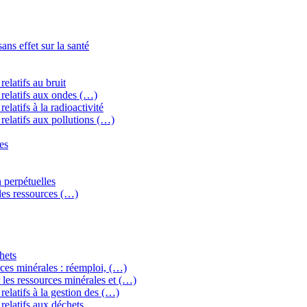
ns effet sur la santé
elatifs au bruit
relatifs aux ondes (…)
latifs à la radioactivité
relatifs aux pollutions (…)
es
 perpétuelles
 des ressources (…)
hets
ces minérales : réemploi, (…)
les ressources minérales et (…)
elatifs à la gestion des (…)
relatifs aux déchets