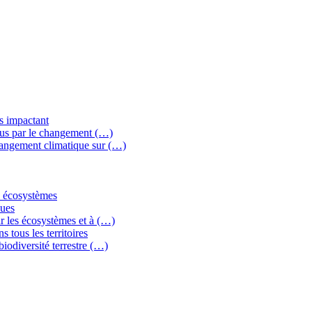
ns impactant
crus par le changement (…)
changement climatique sur (…)
es écosystèmes
ques
ar les écosystèmes et à (…)
s tous les territoires
biodiversité terrestre (…)