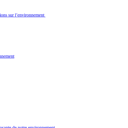
sions sur l’environnement
onnement
osante de notre environnement