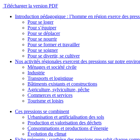
Télécharger la version PDF
Introduction pédagogique : l’homme en région exerce des pres
Pour se loger
Pour s’équiper
Pour se déplacer
Pour se nourrir
Pour se former et travailler
Pour se soigner
Pour se divertir, se cultiver
Nos activités régionales exercent des pressions sur notre envir
Ménages et société civile
Industrie
Transports et logistique
Bâtiments existants et constructions
Agriculture, sylviculture, pêche
Commerces et services
Tourisme et loisirs
Ces pressions se combinent
Urbanisation et artificialisation des sols
Production et valorisation des déchets
Consommations et productions d’énergie
Évolution du climat
Fiche mémento : synthèse des pressions que subit chaque comp