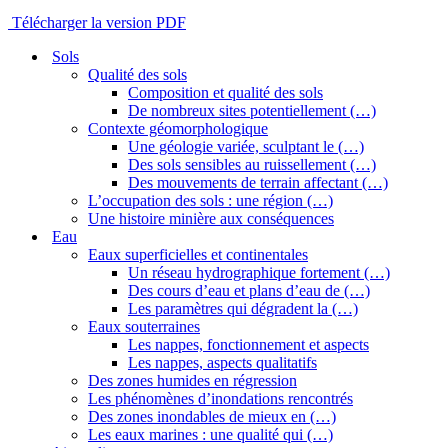
Télécharger la version PDF
Sols
Qualité des sols
Composition et qualité des sols
De nombreux sites potentiellement (…)
Contexte géomorphologique
Une géologie variée, sculptant le (…)
Des sols sensibles au ruissellement (…)
Des mouvements de terrain affectant (…)
L’occupation des sols : une région (…)
Une histoire minière aux conséquences
Eau
Eaux superficielles et continentales
Un réseau hydrographique fortement (…)
Des cours d’eau et plans d’eau de (…)
Les paramètres qui dégradent la (…)
Eaux souterraines
Les nappes, fonctionnement et aspects
Les nappes, aspects qualitatifs
Des zones humides en régression
Les phénomènes d’inondations rencontrés
Des zones inondables de mieux en (…)
Les eaux marines : une qualité qui (…)