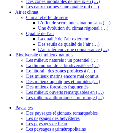
Des zones inondables de mieux en (…)
Les eaux marines : une qualité qui (…)
Air et climat
Climat et effet de serre
L’effet de serre, une situation sans (…)
Une évolution du climat régional (…)
Qualité de l’air
La qualité de l’air extérieur
Des seuils de qualité de l’air (…)
L’air intérieur : une connaissance (…)
Biodiversité et milieux naturels
Les milieux naturels : un potentiel (…)
La diminution de la biodiversité se (…)
Le littoral : des zones propices à (…)
Des milieux marins encore mal connus
Des milieux aquatiques et humides (…)
Des milieux forestiers fragmentés
Les milieux ouverts remarquables en (…)
Les milieux anthropiques : un refuge (…)
Paysages
Des paysages régionaux remarquables
Les paysages des belvédères
Les paysages de l’eau
Les paysages agrimétropolitains