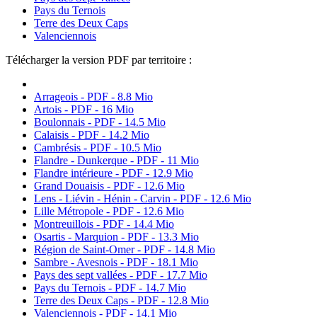
Pays du Ternois
Terre des Deux Caps
Valenciennois
Télécharger la version PDF par territoire :
Arrageois - PDF - 8.8 Mio
Artois - PDF - 16 Mio
Boulonnais - PDF - 14.5 Mio
Calaisis - PDF - 14.2 Mio
Cambrésis - PDF - 10.5 Mio
Flandre - Dunkerque - PDF - 11 Mio
Flandre intérieure - PDF - 12.9 Mio
Grand Douaisis - PDF - 12.6 Mio
Lens - Liévin - Hénin - Carvin - PDF - 12.6 Mio
Lille Métropole - PDF - 12.6 Mio
Montreuillois - PDF - 14.4 Mio
Osartis - Marquion - PDF - 13.3 Mio
Région de Saint-Omer - PDF - 14.8 Mio
Sambre - Avesnois - PDF - 18.1 Mio
Pays des sept vallées - PDF - 17.7 Mio
Pays du Ternois - PDF - 14.7 Mio
Terre des Deux Caps - PDF - 12.8 Mio
Valenciennois - PDF - 14.1 Mio