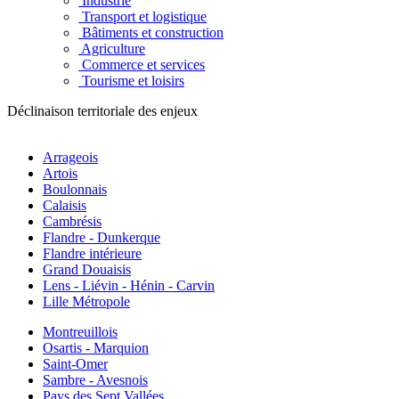
Industrie
Transport et logistique
Bâtiments et construction
Agriculture
Commerce et services
Tourisme et loisirs
Déclinaison territoriale des enjeux
Arrageois
Artois
Boulonnais
Calaisis
Cambrésis
Flandre - Dunkerque
Flandre intérieure
Grand Douaisis
Lens - Liévin - Hénin - Carvin
Lille Métropole
Montreuillois
Osartis - Marquion
Saint-Omer
Sambre - Avesnois
Pays des Sept Vallées