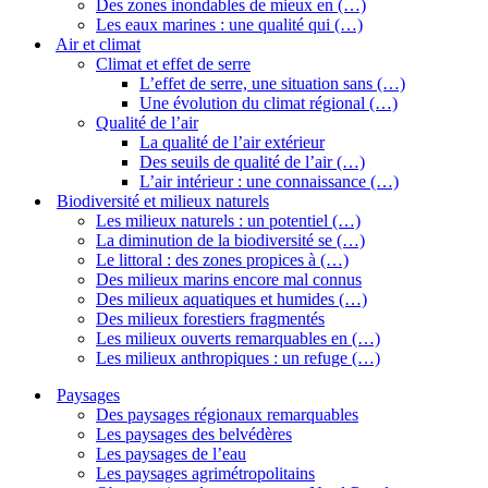
Des zones inondables de mieux en (…)
Les eaux marines : une qualité qui (…)
Air et climat
Climat et effet de serre
L’effet de serre, une situation sans (…)
Une évolution du climat régional (…)
Qualité de l’air
La qualité de l’air extérieur
Des seuils de qualité de l’air (…)
L’air intérieur : une connaissance (…)
Biodiversité et milieux naturels
Les milieux naturels : un potentiel (…)
La diminution de la biodiversité se (…)
Le littoral : des zones propices à (…)
Des milieux marins encore mal connus
Des milieux aquatiques et humides (…)
Des milieux forestiers fragmentés
Les milieux ouverts remarquables en (…)
Les milieux anthropiques : un refuge (…)
Paysages
Des paysages régionaux remarquables
Les paysages des belvédères
Les paysages de l’eau
Les paysages agrimétropolitains