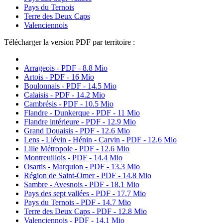
Pays du Ternois
Terre des Deux Caps
Valenciennois
Télécharger la version PDF par territoire :
Arrageois - PDF - 8.8 Mio
Artois - PDF - 16 Mio
Boulonnais - PDF - 14.5 Mio
Calaisis - PDF - 14.2 Mio
Cambrésis - PDF - 10.5 Mio
Flandre - Dunkerque - PDF - 11 Mio
Flandre intérieure - PDF - 12.9 Mio
Grand Douaisis - PDF - 12.6 Mio
Lens - Liévin - Hénin - Carvin - PDF - 12.6 Mio
Lille Métropole - PDF - 12.6 Mio
Montreuillois - PDF - 14.4 Mio
Osartis - Marquion - PDF - 13.3 Mio
Région de Saint-Omer - PDF - 14.8 Mio
Sambre - Avesnois - PDF - 18.1 Mio
Pays des sept vallées - PDF - 17.7 Mio
Pays du Ternois - PDF - 14.7 Mio
Terre des Deux Caps - PDF - 12.8 Mio
Valenciennois - PDF - 14.1 Mio