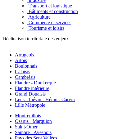
Industrie
Transport et logistique
Bâtiments et construction
Agriculture
Commerce et services
Tourisme et loisirs
Déclinaison territoriale des enjeux
Arrageois
Artois
Boulonnais
Calaisis
Cambrésis
Flandre - Dunkerque
Flandre intérieure
Grand Douaisis
Lens - Liévin - Hénin - Carvin
Lille Métropole
Montreuillois
Osartis - Marquion
Saint-Omer
Sambre - Avesnois
Pays des Sept Vallées