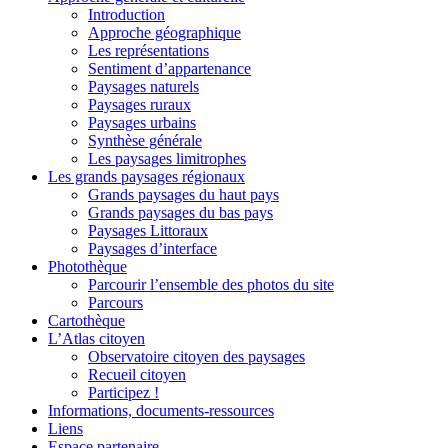
Introduction
Approche géographique
Les représentations
Sentiment d’appartenance
Paysages naturels
Paysages ruraux
Paysages urbains
Synthèse générale
Les paysages limitrophes
Les grands paysages régionaux
Grands paysages du haut pays
Grands paysages du bas pays
Paysages Littoraux
Paysages d’interface
Photothèque
Parcourir l’ensemble des photos du site
Parcours
Cartothèque
L’Atlas citoyen
Observatoire citoyen des paysages
Recueil citoyen
Participez !
Informations, documents-ressources
Liens
Espace partenaire