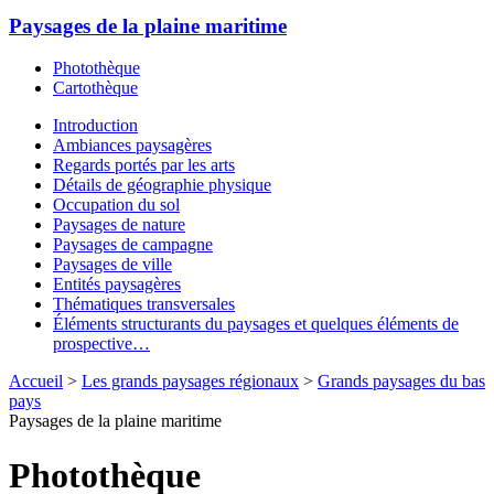
Paysages de la plaine maritime
Photothèque
Cartothèque
Introduction
Ambiances paysagères
Regards portés par les arts
Détails de géographie physique
Occupation du sol
Paysages de nature
Paysages de campagne
Paysages de ville
Entités paysagères
Thématiques transversales
Éléments structurants du paysages et quelques éléments de
prospective…
Accueil
>
Les grands paysages régionaux
>
Grands paysages du bas
pays
Paysages de la plaine maritime
Photothèque