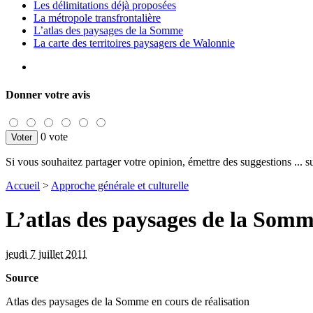
Les délimitations déjà proposées
La métropole transfrontalière
L’atlas des paysages de la Somme
La carte des territoires paysagers de Walonnie
Donner votre avis
0 vote
Si vous souhaitez partager votre opinion, émettre des suggestions ... sur
Accueil
>
Approche générale et culturelle
L’atlas des paysages de la Som
jeudi 7 juillet 2011
Source
Atlas des paysages de la Somme en cours de réalisation