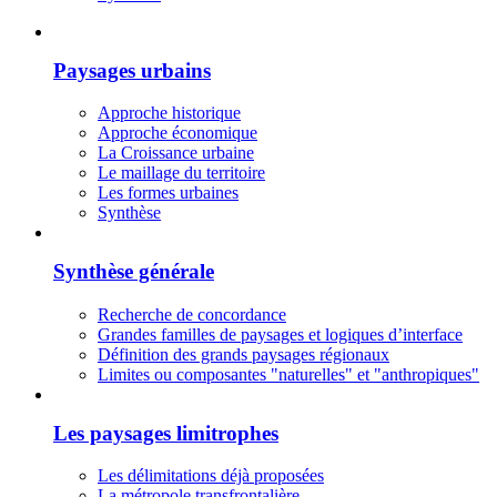
Paysages urbains
Approche historique
Approche économique
La Croissance urbaine
Le maillage du territoire
Les formes urbaines
Synthèse
Synthèse générale
Recherche de concordance
Grandes familles de paysages et logiques d’interface
Définition des grands paysages régionaux
Limites ou composantes "naturelles" et "anthropiques"
Les paysages limitrophes
Les délimitations déjà proposées
La métropole transfrontalière