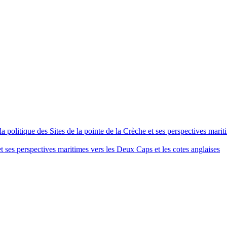
 politique des Sites de la pointe de la Crèche et ses perspectives marit
 et ses perspectives maritimes vers les Deux Caps et les cotes anglaises