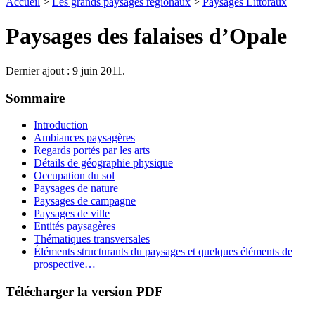
Accueil
>
Les grands paysages régionaux
>
Paysages Littoraux
Paysages des falaises d’Opale
Dernier ajout : 9 juin 2011.
Sommaire
Introduction
Ambiances paysagères
Regards portés par les arts
Détails de géographie physique
Occupation du sol
Paysages de nature
Paysages de campagne
Paysages de ville
Entités paysagères
Thématiques transversales
Éléments structurants du paysages et quelques éléments de
prospective…
Télécharger la version PDF