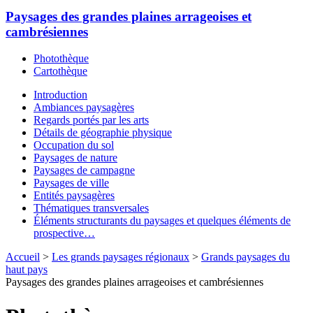
Paysages des grandes plaines arrageoises et
cambrésiennes
Photothèque
Cartothèque
Introduction
Ambiances paysagères
Regards portés par les arts
Détails de géographie physique
Occupation du sol
Paysages de nature
Paysages de campagne
Paysages de ville
Entités paysagères
Thématiques transversales
Éléments structurants du paysages et quelques éléments de
prospective…
Accueil
>
Les grands paysages régionaux
>
Grands paysages du
haut pays
Paysages des grandes plaines arrageoises et cambrésiennes