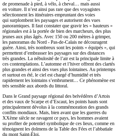
de promenade à pied, à vélo, à cheval… mais aussi
en voiture. Il n’est ainsi pas rare que des voyagistes
sélectionnent les itinéraires empruntant des voies
qui surplombent les paysages et autorisent des vues
panoramiques. Il faut constater que gravir les « hauteurs »
régionales est à la portée de bien des marcheurs, des plus
jeunes aux plus âgés. Avec 150 ou 200 mètres à grimper,
les panoramas du Nord - Pas-de-Calais ne découragent
guère. Ainsi, très nombreux sont les points « équipés », qui
permettent d’embrasser les paysages sur des distances
très grandes. La nébulosité de l’air est la principale limite à
ces contemplations. L’automne et l’hiver offrent des clartés
plus grandes et ainsi des vues plus lointaines. Au printemps
et surtout en été, le ciel est chargé d’humidité et très
rapidement les lointains s’embrument… Ce phénomène est
très sensible aux abords du littoral.
Dans le Grand paysage régional des belvédères d’Artois
et des vaux de Scarpe et d’Escaut, les points hauts sont
principalement dévolus à la commémoration des grands
conflits mondiaux. Mais, bien avant que les guerres du
XXème siècle ne ravagent ce pays, les hommes avaient
su profiter de potentiel symbolique de ces lieux, comme en
témoignent les dolmens de la Table des Fées et l’abbatiale
du mont Saint-Éloi.