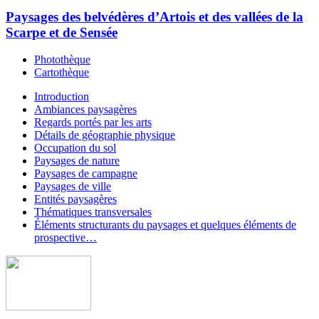
Paysages des belvédères d’Artois et des vallées de la
Scarpe et de Sensée
Photothèque
Cartothèque
Introduction
Ambiances paysagères
Regards portés par les arts
Détails de géographie physique
Occupation du sol
Paysages de nature
Paysages de campagne
Paysages de ville
Entités paysagères
Thématiques transversales
Éléments structurants du paysages et quelques éléments de
prospective…