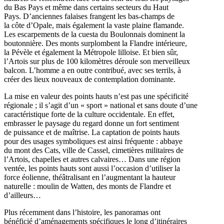
du Bas Pays et même dans certains secteurs du Haut
Pays. D’anciennes falaises frangent les bas-champs de
la côte d’Opale, mais également la vaste plaine flamande.
Les escarpements de la cuesta du Boulonnais dominent la
boutonnière. Des monts surplombent la Flandre intérieure,
la Pévèle et également la Métropole lilloise. Et bien sûr,
l’Artois sur plus de 100 kilomètres déroule son merveilleux
balcon. L’homme a en outre contribué, avec ses terrils, à
créer des lieux nouveaux de contemplation dominante.
La mise en valeur des points hauts n’est pas une spécificité
régionale ; il s’agit d’un « sport » national et sans doute d’une
caractéristique forte de la culture occidentale. En effet,
embrasser le paysage du regard donne un fort sentiment
de puissance et de maîtrise. La captation de points hauts
pour des usages symboliques est ainsi fréquente : abbaye
du mont des Cats, ville de Cassel, cimetières militaires de
l’Artois, chapelles et autres calvaires… Dans une région
ventée, les points hauts sont aussi l’occasion d’utiliser la
force éolienne, théâtralisant en l’augmentant la hauteur
naturelle : moulin de Watten, des monts de Flandre et
d’ailleurs…
Plus récemment dans l’histoire, les panoramas ont
bénéficié d’aménagements spécifiques le long d’itinéraires