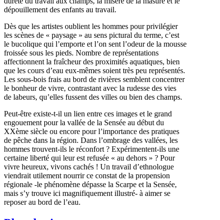
dureté du travail aux champs, la misère de la masure et le
dépouillement des enfants au travail.
Dès que les artistes oublient les hommes pour privilégier
les scènes de « paysage » au sens pictural du terme, c’est
le bucolique qui l’emporte et l’on sent l’odeur de la mousse
froissée sous les pieds. Nombre de représentations
affectionnent la fraîcheur des proximités aquatiques, bien
que les cours d’eau eux-mêmes soient très peu représentés.
Les sous-bois frais au bord de rivières semblent concentrer
le bonheur de vivre, contrastant avec la rudesse des vies
de labeurs, qu’elles fussent des villes ou bien des champs.
Peut-être existe-t-il un lien entre ces images et le grand
engouement pour la vallée de la Sensée au début du
XXème siècle ou encore pour l’importance des pratiques
de pêche dans la région. Dans l’ombrage des vallées, les
hommes trouvent-ils le réconfort ? Expérimentent-ils une
certaine liberté qui leur est refusée « au dehors » ? Pour
vivre heureux, vivons cachés ! Un travail d’ethnologue
viendrait utilement nourrir ce constat de la propension
régionale -le phénomène dépasse la Scarpe et la Sensée,
mais s’y trouve ici magnifiquement illustré- à aimer se
reposer au bord de l’eau.