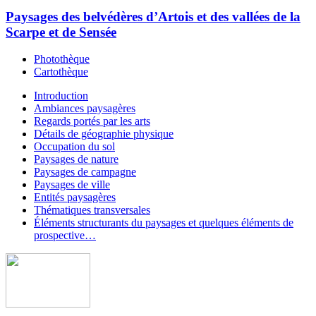
Paysages des belvédères d’Artois et des vallées de la
Scarpe et de Sensée
Photothèque
Cartothèque
Introduction
Ambiances paysagères
Regards portés par les arts
Détails de géographie physique
Occupation du sol
Paysages de nature
Paysages de campagne
Paysages de ville
Entités paysagères
Thématiques transversales
Éléments structurants du paysages et quelques éléments de
prospective…