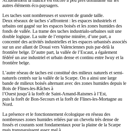
Actuellement la matrice est encore à peu près dominante sur les
autres éléments éco-paysagers.
Les taches sont nombreuses et souvent de grande taille.
Deux réseaux de taches s’affrontent : les espaces industriels et
urbains ont gagné sur les espaces boisés et les zones humides des
fonds de vallée. La trame des taches industrialo-urbaines suit une
double logique. La suite de l’emprise minière, d’une part, a
concentré des activités industrielles et les espaces urbanisés associés
sur un axe allant de Douai vers Valenciennes puis par-delà la
frontière belge. D’autre part, la vallée de l’Escaut, a également
fédéré un axe industriel et urbain dense et continu entre Iwuy et la
frontière belge.
L’autre réseau de taches est constitué des milieux naturels et semi-
naturels centrés sur la vallée de la Scarpe. On a ainsi une large
bande de milieux boisés alternant avec des zones humides depuis le
Bois de Flines-les-Râches à
l’Ouest jusqu’à la forêt de Saint-Amand-Raismes à l’Est,
puis la forêt de Bon-Secours et la forêt de Flines-les-Mortagne au
Nord.
La présence et le fonctionnement écologique en réseau des
nombreuses zones humides reliées par un chevelu très dense de
fossés et courants sont fondamentaux pour la plaine de la Scarpe
mais transparaissent assez mal à