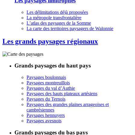
Les paysages limitrophes
Les délimitations déjà proposées
La métropole transfrontalière
L’atlas des paysages de la Somme
La carte des territoires paysagers de Walonnie
Les grands paysages régionaux
Grands paysages du haut pays
Paysages boulonnais
Paysages montreuillois
Paysages du val d’Authie
Paysages des hauts plateaux artésiens
Paysages du Ternois
Paysages des grandes plaines arrageoises et
cambrésiennes
Paysages hennuyers
Paysages avesnois
Grands paysages du bas pays