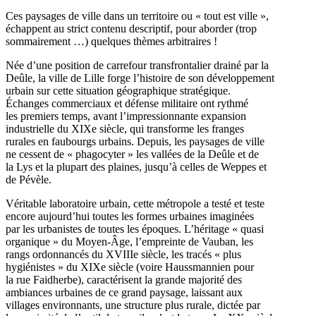
Ces paysages de ville dans un territoire ou « tout est ville »,
échappent au strict contenu descriptif, pour aborder (trop
sommairement …) quelques thèmes arbitraires !
Née d’une position de carrefour transfrontalier drainé par la
Deûle, la ville de Lille forge l’histoire de son développement
urbain sur cette situation géographique stratégique.
Échanges commerciaux et défense militaire ont rythmé
les premiers temps, avant l’impressionnante expansion
industrielle du XIXe siècle, qui transforme les franges
rurales en faubourgs urbains. Depuis, les paysages de ville
ne cessent de « phagocyter » les vallées de la Deûle et de
la Lys et la plupart des plaines, jusqu’à celles de Weppes et
de Pévèle.
Véritable laboratoire urbain, cette métropole a testé et teste
encore aujourd’hui toutes les formes urbaines imaginées
par les urbanistes de toutes les époques. L’héritage « quasi
organique » du Moyen-Âge, l’empreinte de Vauban, les
rangs ordonnancés du XVIIIe siècle, les tracés « plus
hygiénistes » du XIXe siècle (voire Haussmannien pour
la rue Faidherbe), caractérisent la grande majorité des
ambiances urbaines de ce grand paysage, laissant aux
villages environnants, une structure plus rurale, dictée par