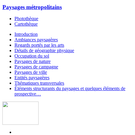
Paysages métropolitains
Photothèque
Cartothèque
Introduction
Ambiances paysagères
Regards portés par les arts
Détails de géographie physique
Occupation du sol
Paysages de nature
Paysages de campagne
Paysages de ville
Entités paysagères
Thématiques transversales
Éléments structurants du paysages et quelques éléments de
prospective…