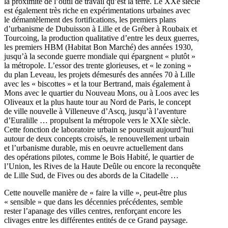
la proximité de l’outil de travail qu’est la terre. Le XXe siècle
est également très riche en expérimentations urbaines avec
le démantèlement des fortifications, les premiers plans
d’urbanisme de Dubuisson à Lille et de Gréber à Roubaix et
Tourcoing, la production qualitative d’entre les deux guerres,
les premiers HBM (Habitat Bon Marché) des années 1930,
jusqu’à la seconde guerre mondiale qui épargnent « plutôt »
la métropole. L’essor des trente glorieuses, et « le zoning »
du plan Leveau, les projets démesurés des années 70 à Lille
avec les « biscottes » et la tour Bertrand, mais également à
Mons avec le quartier du Nouveau Mons, ou à Loos avec les
Oliveaux et la plus haute tour au Nord de Paris, le concept
de ville nouvelle à Villeneuve d’Ascq, jusqu’à l’aventure
d’Euralille … propulsent la métropole vers le XXIe siècle.
Cette fonction de laboratoire urbain se poursuit aujourd’hui
autour de deux concepts croisés, le renouvellement urbain
et l’urbanisme durable, mis en oeuvre actuellement dans
des opérations pilotes, comme le Bois Habité, le quartier de
l’Union, les Rives de la Haute Deûle ou encore la reconquête
de Lille Sud, de Fives ou des abords de la Citadelle …
Cette nouvelle manière de « faire la ville », peut-être plus
« sensible » que dans les décennies précédentes, semble
rester l’apanage des villes centres, renforçant encore les
clivages entre les différentes entités de ce Grand paysage.