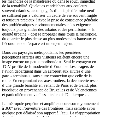
les méandres de la maladresse ou dans le souci immédiat
de la rentabilité. Quelques candélabres aux couleurs
souvent criardes, accompagnés d’un tapis d’enrobé neuf
ne suffisent pas à valoriser un cadre de vie souvent fragile
et toujours précieux ! Avec la prise de conscience générale
des problématiques environnementales et les exigences
toujours plus grandes des urbains et des périurbains, « la
qualité urbaine » doit se propager dans toute la métropole,
du quartier le plus dense au plus modeste des hameaux et
l’économie de l’espace est un enjeu majeur.
Dans ces paysages métropolitains, les premières
perceptions offertes aux visiteurs reflétent encore une
image encore un peu « moribonde ». Seul le voyageur en
TGV profite de la modernité d’Euralille. Les usagers de
l’avion débarquent dans un aéroport aux allures d’une
gare « terminus », sans autre connexion que celle de la
route. En empruntant ces axes routiers, la découverte reste
d’une grande banalité en venant de Paris et de Gand, plus
bucolique en provenance de Bruxelles et de Valenciennes
et particulièrement vieillissante depuis Dunkerque …
La métropole perpétue et amplifie encore son rayonnement
à 360° avec l’ouverture des frontières, mais semble avoir
quelque peu délaissé son rapport à l’eau. La réappropriation