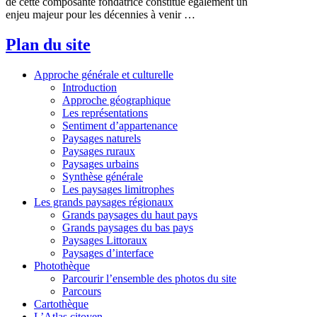
de cette composante fondatrice constitue également un
enjeu majeur pour les décennies à venir …
Plan du site
Approche générale et culturelle
Introduction
Approche géographique
Les représentations
Sentiment d’appartenance
Paysages naturels
Paysages ruraux
Paysages urbains
Synthèse générale
Les paysages limitrophes
Les grands paysages régionaux
Grands paysages du haut pays
Grands paysages du bas pays
Paysages Littoraux
Paysages d’interface
Photothèque
Parcourir l’ensemble des photos du site
Parcours
Cartothèque
L’Atlas citoyen