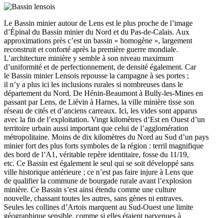
Le Bassin minier autour de Lens est le plus proche de l’image
d’Épinal du Bassin minier du Nord et du Pas-de-Calais. Aux
approximations près c’est un bassin « homogène », largement
reconstruit et conforté après la première guerre mondiale.
L’architecture minière y semble à son niveau maximum
d’uniformité et de perfectionnement, de densité également. Car
le Bassin minier Lensois repousse la campagne à ses portes ;
il n’y a plus ici les inclusions rurales si nombreuses dans le
département du Nord. De Hénin-Beaumont à Bully-les-Mines en
passant par Lens, de Liévin à Harnes, la ville minière tisse son
réseau de cités et d’anciens carreaux. Ici, les vides sont apparus
avec la fin de l’exploitation. Vingt kilomètres d’Est en Ouest d’un
territoire urbain aussi important que celui de l’agglomération
métropolitaine. Moins de dix kilomètres du Nord au Sud d’un pays
minier fort des plus forts symboles de la région : terril magnifique
des bord de l’A1, véritable repère identitaire, fosse du 11/19,
etc. Ce Bassin est également le seul qui se soit développé sans
ville historique antérieure ; ce n’est pas faire injure à Lens que
de qualifier la commune de bourgade rurale avant l’explosion
minière. Ce Bassin s’est ainsi étendu comme une culture
nouvelle, chassant toutes les autres, sans gènes ni entraves.
Seules les collines d’Artois marquent au Sud-Ouest une limite
géographique sensible, comme si elles étaient parvenues à