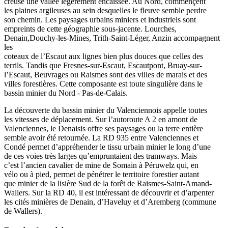
creuse une vallée légèrement encaissée. Au Nord, commençent
les plaines argileuses au sein desquelles le fleuve semble perdre
son chemin. Les paysages urbains miniers et industriels sont
empreints de cette géographie sous-jacente. Lourches,
Denain,Douchy-les-Mines, Trith-Saint-Léger, Anzin accompagnent
les
coteaux de l’Escaut aux lignes bien plus douces que celles des
terrils. Tandis que Fresnes-sur-Escaut, Escautpont, Bruay-sur-
l’Escaut, Beuvrages ou Raismes sont des villes de marais et des
villes forestières. Cette composante est toute singulière dans le
bassin minier du Nord - Pas-de-Calais.
La découverte du bassin minier du Valenciennois appelle toutes
les vitesses de déplacement. Sur l’autoroute A 2 en amont de
Valenciennes, le Denaisis offre ses paysages ou la terre entière
semble avoir été retournée. La RD 935 entre Valenciennes et
Condé permet d’appréhender le tissu urbain minier le long d’une
de ces voies très larges qu’empruntaient des tramways. Mais
c’est l’ancien cavalier de mine de Somain à Péruwelz qui, en
vélo ou à pied, permet de pénétrer le territoire forestier autant
que minier de la lisière Sud de la forêt de Raismes-Saint-Amand-
Wallers. Sur la RD 40, il est intéressant de découvrir et d’arpenter
les cités minières de Denain, d’Haveluy et d’Aremberg (commune
de Wallers).