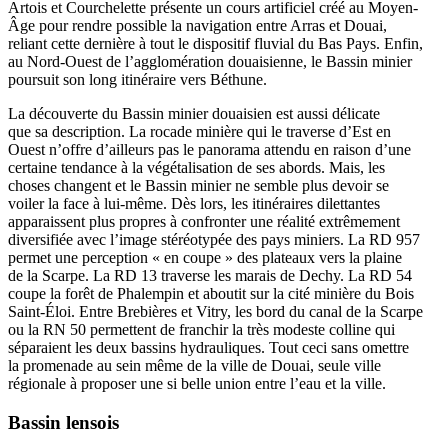
Artois et Courchelette présente un cours artificiel créé au Moyen-
Âge pour rendre possible la navigation entre Arras et Douai,
reliant cette dernière à tout le dispositif fluvial du Bas Pays. Enfin,
au Nord-Ouest de l’agglomération douaisienne, le Bassin minier
poursuit son long itinéraire vers Béthune.
La découverte du Bassin minier douaisien est aussi délicate
que sa description. La rocade minière qui le traverse d’Est en
Ouest n’offre d’ailleurs pas le panorama attendu en raison d’une
certaine tendance à la végétalisation de ses abords. Mais, les
choses changent et le Bassin minier ne semble plus devoir se
voiler la face à lui-même. Dès lors, les itinéraires dilettantes
apparaissent plus propres à confronter une réalité extrêmement
diversifiée avec l’image stéréotypée des pays miniers. La RD 957
permet une perception « en coupe » des plateaux vers la plaine
de la Scarpe. La RD 13 traverse les marais de Dechy. La RD 54
coupe la forêt de Phalempin et aboutit sur la cité minière du Bois
Saint-Éloi. Entre Brebières et Vitry, les bord du canal de la Scarpe
ou la RN 50 permettent de franchir la très modeste colline qui
séparaient les deux bassins hydrauliques. Tout ceci sans omettre
la promenade au sein même de la ville de Douai, seule ville
régionale à proposer une si belle union entre l’eau et la ville.
Bassin lensois