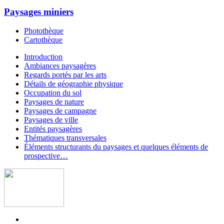
Paysages miniers
Photothèque
Cartothèque
Introduction
Ambiances paysagères
Regards portés par les arts
Détails de géographie physique
Occupation du sol
Paysages de nature
Paysages de campagne
Paysages de ville
Entités paysagères
Thématiques transversales
Éléments structurants du paysages et quelques éléments de
prospective…