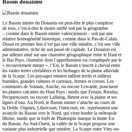
Bassin douaisien
Le Bassin minier du Douaisis est peut-être le plus complexe
de tous, c’est-à-dire le moins unifié soit par la géographie
– comme dans le Bassin minier valenciennois – soit par une
relative homogénéité historique, comme dans le Pas-de-Calais.
Douai en premier lieu n’est pas une ville minière, c’est une ville
administrative, riche de son passé de capitale. Le Douaisis est
par ailleurs situé sur une charnière géographique entre le Haut et
le Bas Pays, charnière dont l’appréhension est compliquée par le
« recouvrement minier ». l’Est, le Bassin s’inscrit à cheval entre
les vastes terres céréalières et les herbages de la plaine alluviale
de la Scarpe. Les paysages miniers mêlent terrils et milieux
humides, grandes cultures et carreaux, fermes et corons. Les
communes de Somain, Aniche, ou encore Lewarde, ponctuent
les plaines calcaires du Haut Pays ; tandis que Fenain, Rieulay,
Pecquencourt, ou encore Lallaing, flirtent avec la plaine et ses
lignes d’eau. Au Nord, le Bassin minier s’attache au cours de
la Deûle. Oignies, Libercourt, Ostricourt, etc. représentent une
avancée du Bassin vers le Nord, qui vient border la métropole
lilloise, tandis que la forêt de Phalempin marque la limite Est
du Bassin. Au Sud-Ouest, la vallée de la Scarpe propose une
variante plus industrielle que minière. La Scarpe entre Vitry-en-