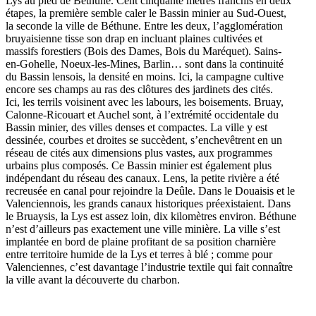
Lys au pied de Béthune. Cent cinquante mètres franchis en deux
étapes, la première semble caler le Bassin minier au Sud-Ouest,
la seconde la ville de Béthune. Entre les deux, l’agglomération
bruyaisienne tisse son drap en incluant plaines cultivées et
massifs forestiers (Bois des Dames, Bois du Maréquet). Sains-
en-Gohelle, Noeux-les-Mines, Barlin… sont dans la continuité
du Bassin lensois, la densité en moins. Ici, la campagne cultive
encore ses champs au ras des clôtures des jardinets des cités.
Ici, les terrils voisinent avec les labours, les boisements. Bruay,
Calonne-Ricouart et Auchel sont, à l’extrémité occidentale du
Bassin minier, des villes denses et compactes. La ville y est
dessinée, courbes et droites se succèdent, s’enchevêtrent en un
réseau de cités aux dimensions plus vastes, aux programmes
urbains plus composés. Ce Bassin minier est également plus
indépendant du réseau des canaux. Lens, la petite rivière a été
recreusée en canal pour rejoindre la Deûle. Dans le Douaisis et le
Valenciennois, les grands canaux historiques préexistaient. Dans
le Bruaysis, la Lys est assez loin, dix kilomètres environ. Béthune
n’est d’ailleurs pas exactement une ville minière. La ville s’est
implantée en bord de plaine profitant de sa position charnière
entre territoire humide de la Lys et terres à blé ; comme pour
Valenciennes, c’est davantage l’industrie textile qui fait connaître
la ville avant la découverte du charbon.