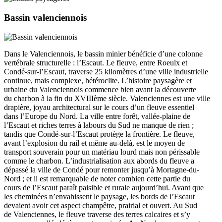
Bassin valenciennois
Dans le Valenciennois, le bassin minier bénéficie d’une colonne
vertébrale structurelle : l’Escaut. Le fleuve, entre Roeulx et
Condé-sur-l’Escaut, traverse 25 kilomètres d’une ville industrielle
continue, mais complexe, hétéroclite. L’histoire paysagère et
urbaine du Valenciennois commence bien avant la découverte
du charbon à la fin du XVIIIème siècle. Valenciennes est une ville
drapière, joyau architectural sur le cours d’un fleuve essentiel
dans l’Europe du Nord. La ville entre forêt, vallée-plaine de
l’Escaut et riches terres à labours du Sud ne manque de rien ;
tandis que Condé-sur-l’Escaut protège la frontière. Le fleuve,
avant l’explosion du rail et même au-delà, est le moyen de
transport souverain pour un matériau lourd mais non périssable
comme le charbon. L’industrialisation aux abords du fleuve a
dépassé la ville de Condé pour remonter jusqu’à Mortagne-du-
Nord ; et il est remarquable de noter combien cette partie du
cours de l’Escaut paraît paisible et rurale aujourd’hui. Avant que
les cheminées n’envahissent le paysage, les bords de l’Escaut
devaient avoir cet aspect champêtre, prairial et ouvert. Au Sud
de Valenciennes, le fleuve traverse des terres calcaires et s’y