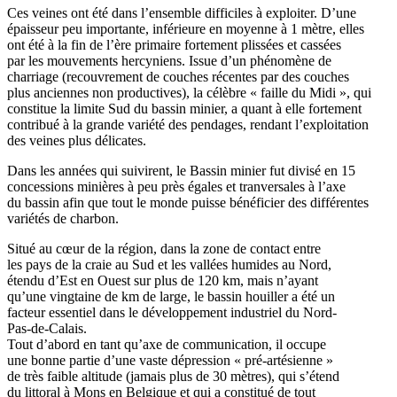
Ces veines ont été dans l’ensemble difficiles à exploiter. D’une
épaisseur peu importante, inférieure en moyenne à 1 mètre, elles
ont été à la fin de l’ère primaire fortement plissées et cassées
par les mouvements hercyniens. Issue d’un phénomène de
charriage (recouvrement de couches récentes par des couches
plus anciennes non productives), la célèbre « faille du Midi », qui
constitue la limite Sud du bassin minier, a quant à elle fortement
contribué à la grande variété des pendages, rendant l’exploitation
des veines plus délicates.
Dans les années qui suivirent, le Bassin minier fut divisé en 15
concessions minières à peu près égales et tranversales à l’axe
du bassin afin que tout le monde puisse bénéficier des différentes
variétés de charbon.
Situé au cœur de la région, dans la zone de contact entre
les pays de la craie au Sud et les vallées humides au Nord,
étendu d’Est en Ouest sur plus de 120 km, mais n’ayant
qu’une vingtaine de km de large, le bassin houiller a été un
facteur essentiel dans le développement industriel du Nord-
Pas-de-Calais.
Tout d’abord en tant qu’axe de communication, il occupe
une bonne partie d’une vaste dépression « pré-artésienne »
de très faible altitude (jamais plus de 30 mètres), qui s’étend
du littoral à Mons en Belgique et qui a constitué de tout