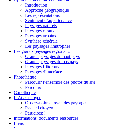
Introduction
Approche géographique
Les représentations
Sentiment d’appartenance
Paysages naturels
Paysages ruraux
Paysages urbains
Synthèse générale
Les paysages limitrophes
Les grands paysages régionaux
Grands paysages du haut pays
Grands paysages du bas pays
Paysages Littoraux
Paysages d’interface
Photothèque
Parcourir l’ensemble des photos du site
Parcours
Cartothèque
L’Atlas citoyen
Observatoire citoyen des paysages
Recueil citoyen
Participez !
Informations, documents-ressources
Liens