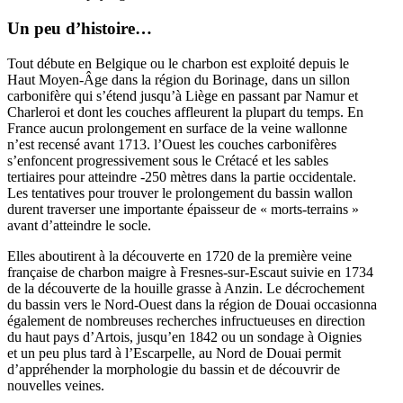
Un peu d’histoire…
Tout débute en Belgique ou le charbon est exploité depuis le
Haut Moyen-Âge dans la région du Borinage, dans un sillon
carbonifère qui s’étend jusqu’à Liège en passant par Namur et
Charleroi et dont les couches affleurent la plupart du temps. En
France aucun prolongement en surface de la veine wallonne
n’est recensé avant 1713. l’Ouest les couches carbonifères
s’enfoncent progressivement sous le Crétacé et les sables
tertiaires pour atteindre -250 mètres dans la partie occidentale.
Les tentatives pour trouver le prolongement du bassin wallon
durent traverser une importante épaisseur de « morts-terrains »
avant d’atteindre le socle.
Elles aboutirent à la découverte en 1720 de la première veine
française de charbon maigre à Fresnes-sur-Escaut suivie en 1734
de la découverte de la houille grasse à Anzin. Le décrochement
du bassin vers le Nord-Ouest dans la région de Douai occasionna
également de nombreuses recherches infructueuses en direction
du haut pays d’Artois, jusqu’en 1842 ou un sondage à Oignies
et un peu plus tard à l’Escarpelle, au Nord de Douai permit
d’appréhender la morphologie du bassin et de découvrir de
nouvelles veines.