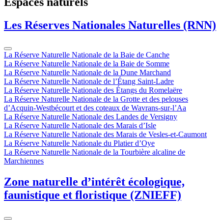
Espaces naturels
Les Réserves Nationales Naturelles (RNN)
La Réserve Naturelle Nationale de la Baie de Canche
La Réserve Naturelle Nationale de la Baie de Somme
La Réserve Naturelle Nationale de la Dune Marchand
La Réserve Naturelle Nationale de l’Étang Saint-Ladre
La Réserve Naturelle Nationale des Étangs du Romelaëre
La Réserve Naturelle Nationale de la Grotte et des pelouses
d’Acquin-Westbécourt et des coteaux de Wavrans-sur-l’Aa
La Réserve Naturelle Nationale des Landes de Versigny
La Réserve Naturelle Nationale des Marais d’Isle
La Réserve Naturelle Nationale des Marais de Vesles-et-Caumont
La Réserve Naturelle Nationale du Platier d’Oye
La Réserve Naturelle Nationale de la Tourbière alcaline de
Marchiennes
Zone naturelle d’intérêt écologique,
faunistique et floristique (ZNIEFF)