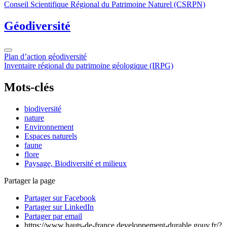
Conseil Scientifique Régional du Patrimoine Naturel (CSRPN)
Géodiversité
Plan d’action géodiversité
Inventaire régional du patrimoine géologique (IRPG)
Mots-clés
biodiversité
nature
Environnement
Espaces naturels
faune
flore
Paysage, Biodiversité et milieux
Partager la page
Partager sur Facebook
Partager sur LinkedIn
Partager par email
https://www.hauts-de-france.developpement-durable.gouv.fr/?