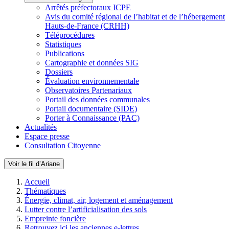
Arrêtés préfectoraux ICPE
Avis du comité régional de l’habitat et de l’hébergement
Hauts-de-France (CRHH)
Téléprocédures
Statistiques
Publications
Cartographie et données SIG
Dossiers
Évaluation environnementale
Observatoires Partenariaux
Portail des données communales
Portail documentaire (SIDE)
Porter à Connaissance (PAC)
Actualités
Espace presse
Consultation Citoyenne
Voir le fil d’Ariane
Accueil
Thématiques
Énergie, climat, air, logement et aménagement
Lutter contre l’artificialisation des sols
Empreinte foncière
Retrouvez ici les anciennes e-lettres