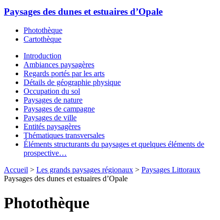
Paysages des dunes et estuaires d’Opale
Photothèque
Cartothèque
Introduction
Ambiances paysagères
Regards portés par les arts
Détails de géographie physique
Occupation du sol
Paysages de nature
Paysages de campagne
Paysages de ville
Entités paysagères
Thématiques transversales
Éléments structurants du paysages et quelques éléments de
prospective…
Accueil
>
Les grands paysages régionaux
>
Paysages Littoraux
Paysages des dunes et estuaires d’Opale
Photothèque