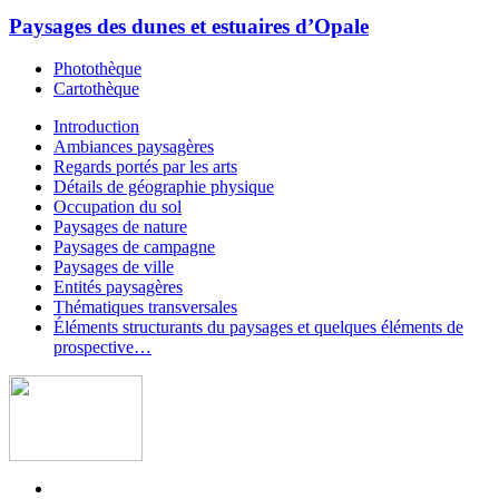
Paysages des dunes et estuaires d’Opale
Photothèque
Cartothèque
Introduction
Ambiances paysagères
Regards portés par les arts
Détails de géographie physique
Occupation du sol
Paysages de nature
Paysages de campagne
Paysages de ville
Entités paysagères
Thématiques transversales
Éléments structurants du paysages et quelques éléments de
prospective…