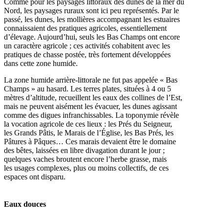
Comme pour les paysages littoraux des dunes de la mer du
Nord, les paysages ruraux sont ici peu représentés. Par le
passé, les dunes, les mollières accompagnant les estuaires
connaissaient des pratiques agricoles, essentiellement
d’élevage. Aujourd’hui, seuls les Bas Champs ont encore
un caractère agricole ; ces activités cohabitent avec les
pratiques de chasse postée, très fortement développées
dans cette zone humide.
La zone humide arrière-littorale ne fut pas appelée « Bas
Champs » au hasard. Les terres plates, situées à 4 ou 5
mètres d’altitude, recueillent les eaux des collines de l’Est,
mais ne peuvent aisément les évacuer, les dunes agissant
comme des digues infranchissables. La toponymie révèle
la vocation agricole de ces lieux : les Prés du Seigneur,
les Grands Pâtis, le Marais de l’Église, les Bas Prés, les
Pâtures à Pâques… Ces marais devaient être le domaine
des bêtes, laissées en libre divagation durant le jour ;
quelques vaches broutent encore l’herbe grasse, mais
les usages complexes, plus ou moins collectifs, de ces
espaces ont disparu.
Eaux douces