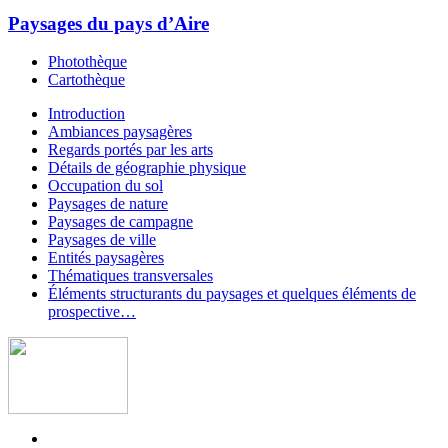
Paysages du pays d’Aire
Photothèque
Cartothèque
Introduction
Ambiances paysagères
Regards portés par les arts
Détails de géographie physique
Occupation du sol
Paysages de nature
Paysages de campagne
Paysages de ville
Entités paysagères
Thématiques transversales
Éléments structurants du paysages et quelques éléments de
prospective…