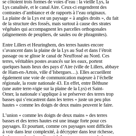
se côtoient trois formes de voies d’eau : la vieille Lys, la
Lys canalisée, et le canal Aire. Ceux-ci engendrent des
contrastes d’ambiance et de rapports à l’eau originaux.
La plaine de la Lys est un paysage « à angles droits », du fait
de la structure des fossés, mais surtout à cause des strates
végétales qui accompagnent les parcelles orthogonales
(alignements de peupliers, de saules ou de phragmites).
Entre Lillers et Heuringhem, des terres hautes encore
s’avancent dans la plaine de la Lys au Sud et dans l’étroit
passage ou se glisse le canal de Neuffossé au Nord. Ces
terres, véritables postes avancés sur les eaux, portent
quelques hauts lieux des pays d’Aire (ville de Lillers, abbaye
de Ham-en-Artois, ville d’Isbergues…). Elles accueillent
également une voie de communication majeure à l’échelle
régionale, la route nationale 43. En effet, entre Béthune
(une autre terre-vigie sur la plaine de la Lys) et Saint-
Omer, la nationale s’applique à se préserver des terres trop
basses qui s’encastrent dans les terres « juste un peu plus
hautes » comme les doigts de deux mains peuvent le faire.
L’union « comme les doigts de deux mains » des terres
basses et des terres hautes est une image forte pour ces
paysages. Et pourtant, comme ces paysages sont difficiles
à voir dans leur complexité, à décrypter dans leur richesse,