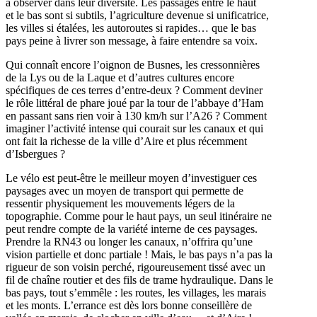
à observer dans leur diversité. Les passages entre le haut
et le bas sont si subtils, l’agriculture devenue si unificatrice,
les villes si étalées, les autoroutes si rapides… que le bas
pays peine à livrer son message, à faire entendre sa voix.
Qui connaît encore l’oignon de Busnes, les cressonnières
de la Lys ou de la Laque et d’autres cultures encore
spécifiques de ces terres d’entre-deux ? Comment deviner
le rôle littéral de phare joué par la tour de l’abbaye d’Ham
en passant sans rien voir à 130 km/h sur l’A26 ? Comment
imaginer l’activité intense qui courait sur les canaux et qui
ont fait la richesse de la ville d’Aire et plus récemment
d’Isbergues ?
Le vélo est peut-être le meilleur moyen d’investiguer ces
paysages avec un moyen de transport qui permette de
ressentir physiquement les mouvements légers de la
topographie. Comme pour le haut pays, un seul itinéraire ne
peut rendre compte de la variété interne de ces paysages.
Prendre la RN43 ou longer les canaux, n’offrira qu’une
vision partielle et donc partiale ! Mais, le bas pays n’a pas la
rigueur de son voisin perché, rigoureusement tissé avec un
fil de chaîne routier et des fils de trame hydraulique. Dans le
bas pays, tout s’emmêle : les routes, les villages, les marais
et les monts. L’errance est dès lors bonne conseillère de