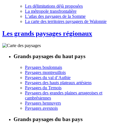
Les délimitations déjà proposées
La métropole transfrontalière
L’atlas des paysages de la Somme
La carte des territoires paysagers de Walonnie
Les grands paysages régionaux
Grands paysages du haut pays
Paysages boulonnais
Paysages montreuillois
Paysages du val d’Authie
Paysages des hauts plateaux artésiens
Paysages du Ternois
Paysages des grandes plaines arrageoises et
cambrésiennes
Paysages hennuyers
Paysages avesnois
Grands paysages du bas pays