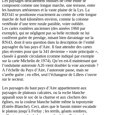
Les paysages délicatement ondulés de cette entité se
composent comme une longue marche, une terrasse, entre
les hauteurs artésiennes et la vaste plaine de la Lys. La
RD341 se positionne exactement au centre de cette longue
marche de huit kilomètres environ, comme la colonne
vertébrale d’une terre rurale paisible, voire oubliée.
Les cartes routières anciennes (des années 1960 par
exemple), qui ne négligent pas sa belle rectitude ne lui
confèrent guère de prestige, misant bien davantage sur la
RN43, dont il sera question dans la description de l’entité
paysagère du bas pays d’Aire. Il faut attendre des cartes
plus récentes pour que la 341 devienne « route principale »,
classée à grande circulation (comme indiqué par exemple
sur la carte Michelin de 1974). Qu’en est-il maintenant que
l’ondulante autoroute A26 vient doubler la voie ancestrale ?
A l’échelle du Pays d’Aire, l’autoroute passe, mais ne
s’arrête guère ; en effet, seul l’échangeur de Lillers s’ouvre
sur le secteur.
Les paysages du haut pays d’Aire appartiennent aux
paysages de plateaux calcaires, ou la roche blanche
apparaît sous le soc de la charrue et aux clochers des
églises, ou la couleur blanche habite même la toponymie
(Estrée-Blanche). Ceci, alors que le bassin minier escalade
le plateau jusqu’à Ferfay ; les terrils, géants sombres,