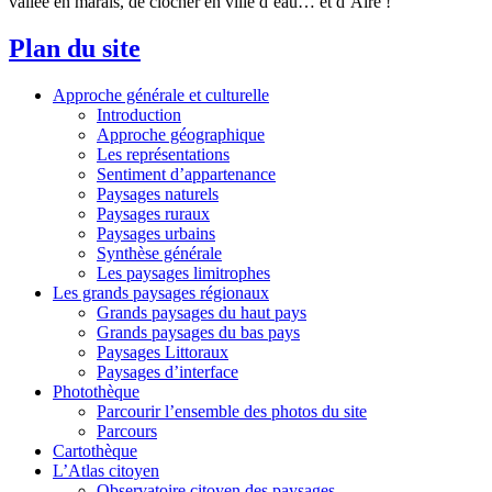
vallée en marais, de clocher en ville d’eau… et d’Aire !
Plan du site
Approche générale et culturelle
Introduction
Approche géographique
Les représentations
Sentiment d’appartenance
Paysages naturels
Paysages ruraux
Paysages urbains
Synthèse générale
Les paysages limitrophes
Les grands paysages régionaux
Grands paysages du haut pays
Grands paysages du bas pays
Paysages Littoraux
Paysages d’interface
Photothèque
Parcourir l’ensemble des photos du site
Parcours
Cartothèque
L’Atlas citoyen
Observatoire citoyen des paysages