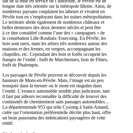
fait de la mise en service de l’autoroute, le Pévèle est de
longue date très orientée sur la métropole lilloise. Ainsi, de
nombreux paysans couplaient les labeurs et vivaient en
Pévèle tout en s’employant dans les usines métropolitaines.
Le territoire abrite également de nombreux châteaux et
belles demeures des deux derniers siècles et peut être
à ce titre considéré comme l’une des « campagnes » de
la conurbation Lille-Roubaix-Tourcoing. En Pévèle, les
bois sont rares, mais les arbres très nombreux autour des
maisons et des fermes, en vergers, accompagnant les
chapelles, etc. Cependant des bois et forêts occupent les
franges de l’entité : forêt de Marchiennes, bois de Flines,
forêt de Phalempin.
Les paysages de Pévèle peuvent se découvrir depuis les
hauteurs de Mons-en-Pévèle. Mais, l’image est un peu
tronquée dans la mesure ou le mont est singulier dans
l’entité. L’errance automobile semble plus judicieuse, tant
il faut par ailleurs reconnaître la difficulté de trouver des
continuités de cheminement sans passages automobiles…
La départementale 955 qui relie Cysoing à Saint-Amand,
calée sur l’orientation préférentielle décrite plus haut, offre
un beau panorama des imbrications paysagères de cette
entité.