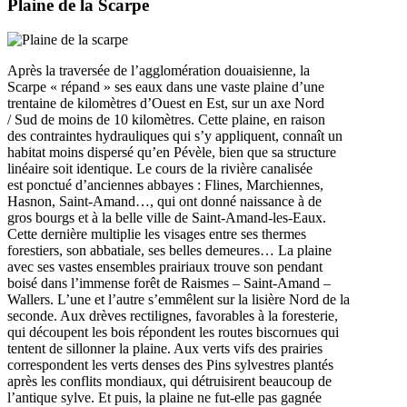
Plaine de la Scarpe
Après la traversée de l’agglomération douaisienne, la
Scarpe « répand » ses eaux dans une vaste plaine d’une
trentaine de kilomètres d’Ouest en Est, sur un axe Nord
/ Sud de moins de 10 kilomètres. Cette plaine, en raison
des contraintes hydrauliques qui s’y appliquent, connaît un
habitat moins dispersé qu’en Pévèle, bien que sa structure
linéaire soit identique. Le cours de la rivière canalisée
est ponctué d’anciennes abbayes : Flines, Marchiennes,
Hasnon, Saint-Amand…, qui ont donné naissance à de
gros bourgs et à la belle ville de Saint-Amand-les-Eaux.
Cette dernière multiplie les visages entre ses thermes
forestiers, son abbatiale, ses belles demeures… La plaine
avec ses vastes ensembles prairiaux trouve son pendant
boisé dans l’immense forêt de Raismes – Saint-Amand –
Wallers. L’une et l’autre s’emmêlent sur la lisière Nord de la
seconde. Aux drèves rectilignes, favorables à la foresterie,
qui découpent les bois répondent les routes biscornues qui
tentent de sillonner la plaine. Aux verts vifs des prairies
correspondent les verts denses des Pins sylvestres plantés
après les conflits mondiaux, qui détruisirent beaucoup de
l’antique sylve. Et puis, la plaine ne fut-elle pas gagnée