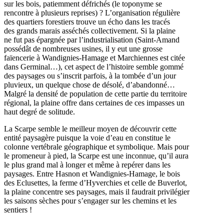
sur les bois, patiemment défrichés (le toponyme se
rencontre à plusieurs reprises) ? L’organisation régulière
des quartiers forestiers trouve un écho dans les tracés
des grands marais asséchés collectivement. Si la plaine
ne fut pas épargnée par l’industrialisation (Saint-Amand
possédât de nombreuses usines, il y eut une grosse
faïencerie à Wandignies-Hamage et Marchiennes est citée
dans Germinal…), cet aspect de l’histoire semble gommé
des paysages ou s’inscrit parfois, à la tombée d’un jour
pluvieux, un quelque chose de désolé, d’abandonné…
Malgré la densité de population de cette partie du territoire
régional, la plaine offre dans certaines de ces impasses un
haut degré de solitude.
La Scarpe semble le meilleur moyen de découvrir cette
entité paysagère puisque la voie d’eau en constitue le
colonne vertébrale géographique et symbolique. Mais pour
le promeneur à pied, la Scarpe est une inconnue, qu’il aura
le plus grand mal à longer et même à repérer dans les
paysages. Entre Hasnon et Wandignies-Hamage, le bois
des Eclusettes, la ferme d’Hyverchies et celle de Buverlot,
la plaine concentre ses paysages, mais il faudrait privilégier
les saisons sèches pour s’engager sur les chemins et les
sentiers !