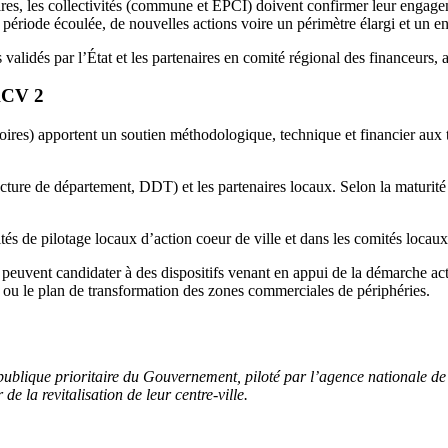
ires, les collectivités (commune et EPCI) doivent confirmer leur engage
a période écoulée, de nouvelles actions voire un périmètre élargi et un
alidés par l’État et les partenaires en comité régional des financeurs, a
 ACV 2
ires) apportent un soutien méthodologique, technique et financier aux
ecture de département, DDT) et les partenaires locaux. Selon la maturité 
tés de pilotage locaux d’action coeur de ville et dans les comités locau
s peuvent candidater à des dispositifs venant en appui de la démarche act
) ou le plan de transformation des zones commerciales de périphéries.
ublique prioritaire du Gouvernement, piloté par l’agence nationale de
e la revitalisation de leur centre-ville.