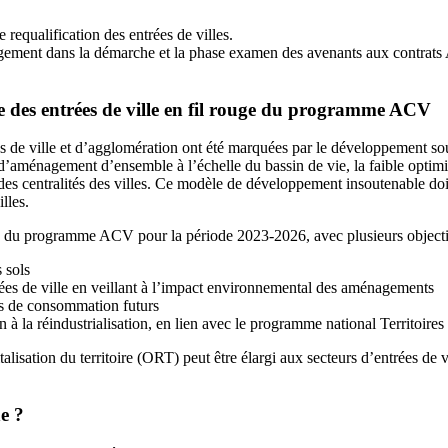
requalification des entrées de villes.
gement dans la démarche et la phase examen des avenants aux contrats 
 des entrées de ville en fil rouge du programme ACV
es de ville et d’agglomération ont été marquées par le développement sou
aménagement d’ensemble à l’échelle du bassin de vie, la faible optimisat
 des centralités des villes. Ce modèle de développement insoutenable doit
lles.
uge du programme ACV pour la période 2023-2026, avec plusieurs objecti
s sols
trées de ville en veillant à l’impact environnemental des aménagements
s de consommation futurs
on à la réindustrialisation, en lien avec le programme national Territoires
isation du territoire (ORT) peut être élargi aux secteurs d’entrées de vi
e ?