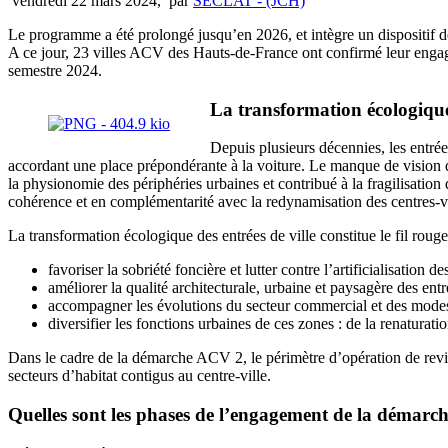
vendredi 22 mars 2024
,
par
SECLAT - (JCH)
Le programme a été prolongé jusqu’en 2026, et intègre un dispositif de 
A ce jour, 23 villes ACV des Hauts-de-France ont confirmé leur enga
semestre 2024.
La transformation écologique
Depuis plusieurs décennies, les entré
accordant une place prépondérante à la voiture. Le manque de vision d’
la physionomie des périphéries urbaines et contribué à la fragilisation
cohérence et en complémentarité avec la redynamisation des centres-vi
La transformation écologique des entrées de ville constitue le fil ro
favoriser la sobriété foncière et lutter contre l’artificialisation de
améliorer la qualité architecturale, urbaine et paysagère des en
accompagner les évolutions du secteur commercial et des mode
diversifier les fonctions urbaines de ces zones : de la renaturati
Dans le cadre de la démarche ACV 2, le périmètre d’opération de revital
secteurs d’habitat contigus au centre-ville.
Quelles sont les phases de l’engagement de la démarch