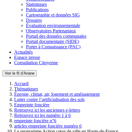
Statistiques
Publications
Cartographie et données SIG
Dossiers
Évaluation environnementale
Observatoires Partenariaux
Portail des données communales
Portail documentaire (SIDE)
Porter à Connaissance (PAC)
Actualités
Espace presse
Consultation Citoyenne
Voir le fil d’Ariane
Accueil
Thématiques
Énergie, climat, air, logement et aménagement
Lutter contre l’artificialisation des sols
Empreinte foncière
Retrouvez ici les anciennes e-lettres
Retrouvez ici les numéro 1 à 6
empreinte foncière n°6
articles empreinte foncière numéro 6
Le programme Action cœur de ville en Hauts-de-France