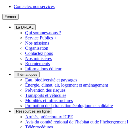
Contactez nos services
Fermer
La DREAL
Qui sommes-nous ?
Service Publics +
Nos missions
Organisation
Contactez nous
Nos ministères
Recrutements
Informations éditeur
Thématiques
Eau, biodiversité et paysages
Énergie, climat, air, logement et aménagement
Prévention des risques
Transports et véhicules
Mobilités et infrastructures
Promotion de la transition écologique et solidaire
Ressources en ligne
Arrêtés préfectoraux ICPE
Avis du comité régional de l’habitat et de l’hébergeme
Téléprocédures