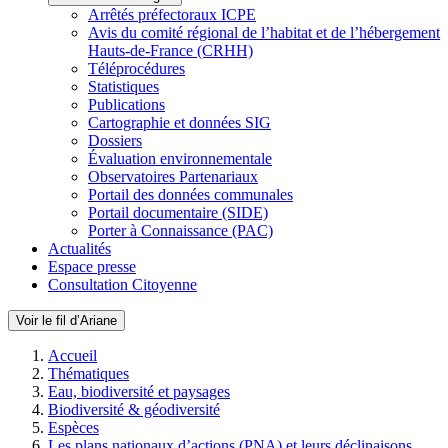
Arrêtés préfectoraux ICPE
Avis du comité régional de l’habitat et de l’hébergement
Hauts-de-France (CRHH)
Téléprocédures
Statistiques
Publications
Cartographie et données SIG
Dossiers
Évaluation environnementale
Observatoires Partenariaux
Portail des données communales
Portail documentaire (SIDE)
Porter à Connaissance (PAC)
Actualités
Espace presse
Consultation Citoyenne
Voir le fil d’Ariane
Accueil
Thématiques
Eau, biodiversité et paysages
Biodiversité & géodiversité
Espèces
Les plans nationaux d’actions (PNA) et leurs déclinaisons