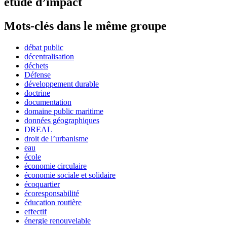
étude d’impact
Mots-clés dans le même groupe
débat public
décentralisation
déchets
Défense
développement durable
doctrine
documentation
domaine public maritime
données géographiques
DREAL
droit de l’urbanisme
eau
école
économie circulaire
économie sociale et solidaire
écoquartier
écoresponsabilité
éducation routière
effectif
énergie renouvelable