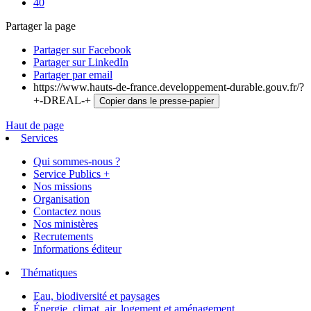
40
Partager la page
Partager sur Facebook
Partager sur LinkedIn
Partager par email
https://www.hauts-de-france.developpement-durable.gouv.fr/?
+-DREAL-+
Copier dans le presse-papier
Haut de page
Services
Qui sommes-nous ?
Service Publics +
Nos missions
Organisation
Contactez nous
Nos ministères
Recrutements
Informations éditeur
Thématiques
Eau, biodiversité et paysages
Énergie, climat, air, logement et aménagement