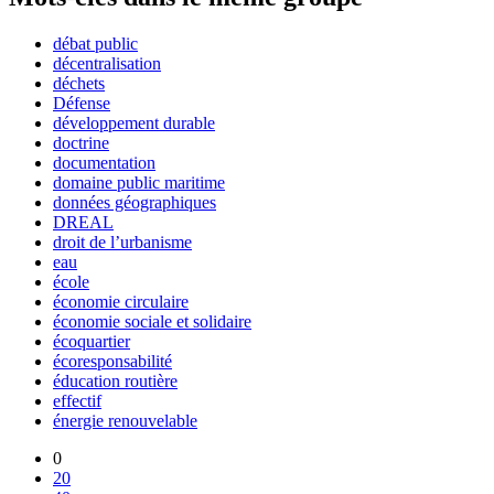
débat public
décentralisation
déchets
Défense
développement durable
doctrine
documentation
domaine public maritime
données géographiques
DREAL
droit de l’urbanisme
eau
école
économie circulaire
économie sociale et solidaire
écoquartier
écoresponsabilité
éducation routière
effectif
énergie renouvelable
0
20