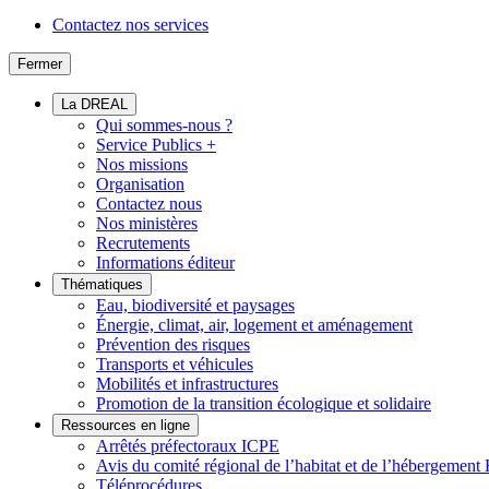
Contactez nos services
Fermer
La DREAL
Qui sommes-nous ?
Service Publics +
Nos missions
Organisation
Contactez nous
Nos ministères
Recrutements
Informations éditeur
Thématiques
Eau, biodiversité et paysages
Énergie, climat, air, logement et aménagement
Prévention des risques
Transports et véhicules
Mobilités et infrastructures
Promotion de la transition écologique et solidaire
Ressources en ligne
Arrêtés préfectoraux ICPE
Avis du comité régional de l’habitat et de l’hébergeme
Téléprocédures