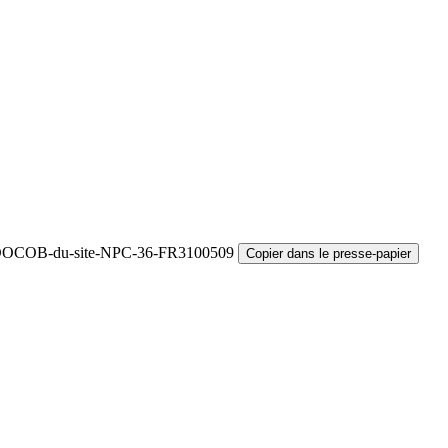
r/?DOCOB-du-site-NPC-36-FR3100509
Copier dans le presse-papier