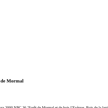
 de Mormal
ura 2000 NPC 36 ’Forêt de Mormal et de bois l’Evèque, Bois de la laniè