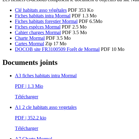
Clé habitats asso végétales
PDF 353 Ko
Fiches habitats intra Mormal
PDF 1.3 Mo
Fiches habitats forestier Mormal
PDF 6.5Mo
Fiches espèces Mormal
PDF 2.5 Mo
Cahier charges Mormal
PDF 3.5 Mo
Charte Mormal
PDF 3.5 Mo
Cartes Mormal
Zip 17 Mo
DOCOB site FR3100509 Forêt de Mormal
PDF 10 Mo
Documents joints
A3 fiches habitats intra Mormal
PDF
| 1.3 Mio
Télécharger
A1 2 cle habitats asso vegetales
PDF
| 352.2 kio
Télécharger
A7 Charte Mormal