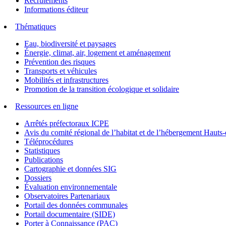
Recrutements
Informations éditeur
Thématiques
Eau, biodiversité et paysages
Énergie, climat, air, logement et aménagement
Prévention des risques
Transports et véhicules
Mobilités et infrastructures
Promotion de la transition écologique et solidaire
Ressources en ligne
Arrêtés préfectoraux ICPE
Avis du comité régional de l’habitat et de l’hébergement Hau
Téléprocédures
Statistiques
Publications
Cartographie et données SIG
Dossiers
Évaluation environnementale
Observatoires Partenariaux
Portail des données communales
Portail documentaire (SIDE)
Porter à Connaissance (PAC)