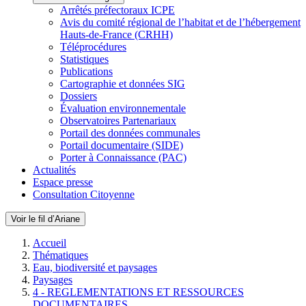
Arrêtés préfectoraux ICPE
Avis du comité régional de l’habitat et de l’hébergement
Hauts-de-France (CRHH)
Téléprocédures
Statistiques
Publications
Cartographie et données SIG
Dossiers
Évaluation environnementale
Observatoires Partenariaux
Portail des données communales
Portail documentaire (SIDE)
Porter à Connaissance (PAC)
Actualités
Espace presse
Consultation Citoyenne
Voir le fil d’Ariane
Accueil
Thématiques
Eau, biodiversité et paysages
Paysages
4 - REGLEMENTATIONS ET RESSOURCES
DOCUMENTAIRES