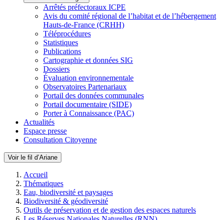
Arrêtés préfectoraux ICPE
Avis du comité régional de l’habitat et de l’hébergement
Hauts-de-France (CRHH)
Téléprocédures
Statistiques
Publications
Cartographie et données SIG
Dossiers
Évaluation environnementale
Observatoires Partenariaux
Portail des données communales
Portail documentaire (SIDE)
Porter à Connaissance (PAC)
Actualités
Espace presse
Consultation Citoyenne
Voir le fil d’Ariane
Accueil
Thématiques
Eau, biodiversité et paysages
Biodiversité & géodiversité
Outils de préservation et de gestion des espaces naturels
Les Réserves Nationales Naturelles (RNN)