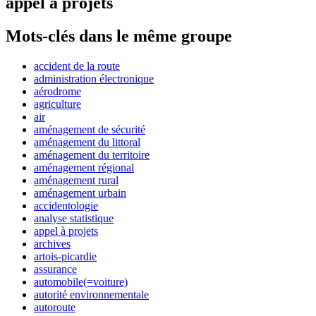
appel à projets
Mots-clés dans le même groupe
accident de la route
administration électronique
aérodrome
agriculture
air
aménagement de sécurité
aménagement du littoral
aménagement du territoire
aménagement régional
aménagement rural
aménagement urbain
accidentologie
analyse statistique
appel à projets
archives
artois-picardie
assurance
automobile(=voiture)
autorité environnementale
autoroute