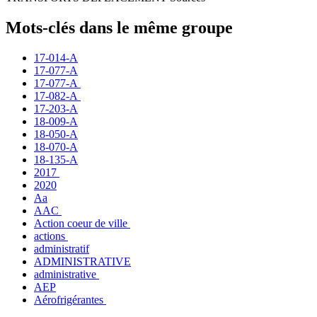
Mots-clés dans le même groupe
17-014-A
17-077-A
17-077-A
17-082-A
17-203-A
18-009-A
18-050-A
18-070-A
18-135-A
2017
2020
Aa
AAC
Action coeur de ville
actions
administratif
ADMINISTRATIVE
administrative
AEP
Aérofrigérantes