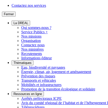
Contactez nos services
Fermer
La DREAL
Qui sommes-nous ?
Service Publics +
Nos missions
Organisation
Contactez nous
Nos ministères
Recrutements
Informations éditeur
Thématiques
Eau, biodiversité et paysages
Énergie, climat, air, logement et aménagement
Prévention des risques
Transports et véhicules
Mobilités et infrastructures
Promotion de la transition écologique et solidaire
Ressources en ligne
Arrêtés préfectoraux ICPE
Avis du comité régional de l’habitat et de l’hébergeme
Téléprocédures