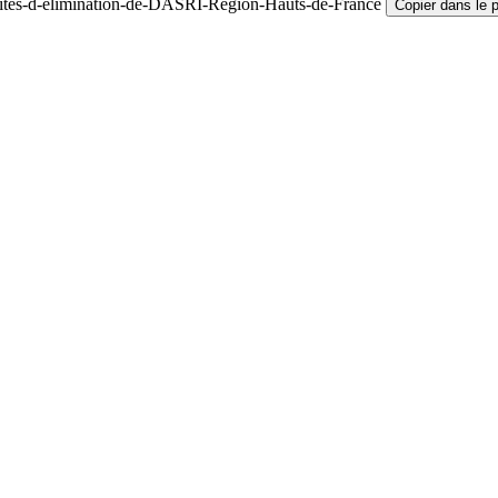
Sites-d-elimination-de-DASRI-Region-Hauts-de-France
Copier dans le 