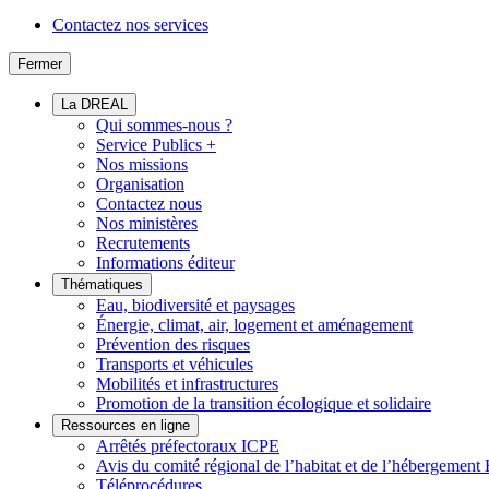
Contactez nos services
Fermer
La DREAL
Qui sommes-nous ?
Service Publics +
Nos missions
Organisation
Contactez nous
Nos ministères
Recrutements
Informations éditeur
Thématiques
Eau, biodiversité et paysages
Énergie, climat, air, logement et aménagement
Prévention des risques
Transports et véhicules
Mobilités et infrastructures
Promotion de la transition écologique et solidaire
Ressources en ligne
Arrêtés préfectoraux ICPE
Avis du comité régional de l’habitat et de l’hébergeme
Téléprocédures