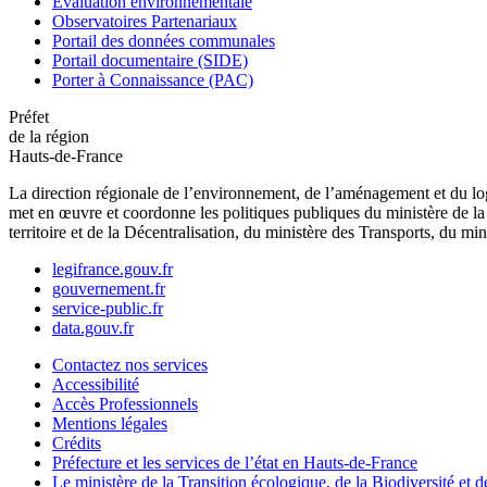
Évaluation environnementale
Observatoires Partenariaux
Portail des données communales
Portail documentaire (SIDE)
Porter à Connaissance (PAC)
Préfet
de la région
Hauts-de-France
La direction régionale de l’environnement, de l’aménagement et du log
met en œuvre et coordonne les politiques publiques du ministère de la 
territoire et de la Décentralisation, du ministère des Transports, du mi
legifrance.gouv.fr
gouvernement.fr
service-public.fr
data.gouv.fr
Contactez nos services
Accessibilité
Accès Professionnels
Mentions légales
Crédits
Préfecture et les services de l’état en Hauts-de-France
Le ministère de la Transition écologique, de la Biodiversité et d