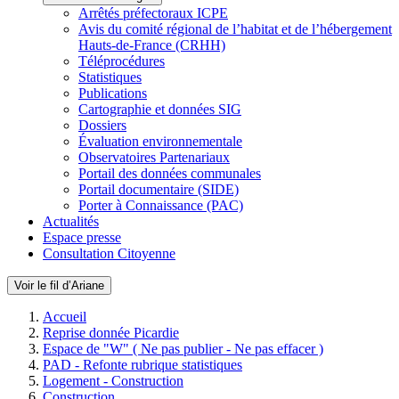
Arrêtés préfectoraux ICPE
Avis du comité régional de l’habitat et de l’hébergement
Hauts-de-France (CRHH)
Téléprocédures
Statistiques
Publications
Cartographie et données SIG
Dossiers
Évaluation environnementale
Observatoires Partenariaux
Portail des données communales
Portail documentaire (SIDE)
Porter à Connaissance (PAC)
Actualités
Espace presse
Consultation Citoyenne
Voir le fil d’Ariane
Accueil
Reprise donnée Picardie
Espace de "W" ( Ne pas publier - Ne pas effacer )
PAD - Refonte rubrique statistiques
Logement - Construction
Construction