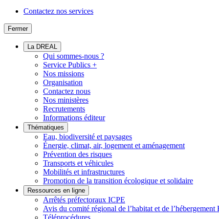
Contactez nos services
Fermer
La DREAL
Qui sommes-nous ?
Service Publics +
Nos missions
Organisation
Contactez nous
Nos ministères
Recrutements
Informations éditeur
Thématiques
Eau, biodiversité et paysages
Énergie, climat, air, logement et aménagement
Prévention des risques
Transports et véhicules
Mobilités et infrastructures
Promotion de la transition écologique et solidaire
Ressources en ligne
Arrêtés préfectoraux ICPE
Avis du comité régional de l’habitat et de l’hébergeme
Téléprocédures