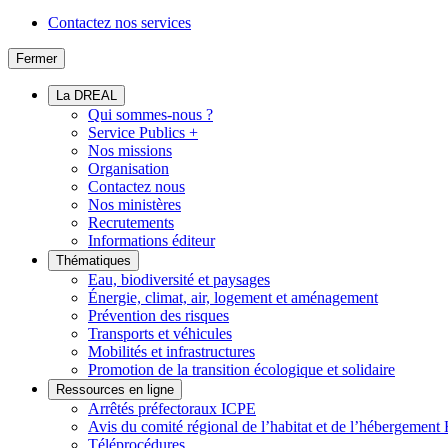
Contactez nos services
Fermer
La DREAL
Qui sommes-nous ?
Service Publics +
Nos missions
Organisation
Contactez nous
Nos ministères
Recrutements
Informations éditeur
Thématiques
Eau, biodiversité et paysages
Énergie, climat, air, logement et aménagement
Prévention des risques
Transports et véhicules
Mobilités et infrastructures
Promotion de la transition écologique et solidaire
Ressources en ligne
Arrêtés préfectoraux ICPE
Avis du comité régional de l’habitat et de l’hébergeme
Téléprocédures