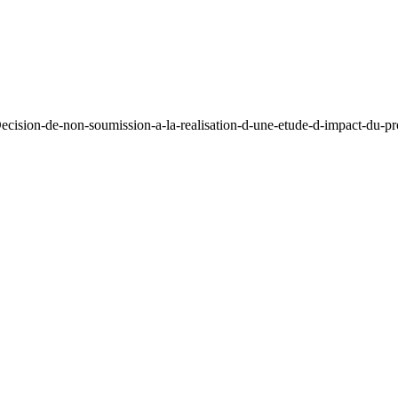
ecision-de-non-soumission-a-la-realisation-d-une-etude-d-impact-du-p