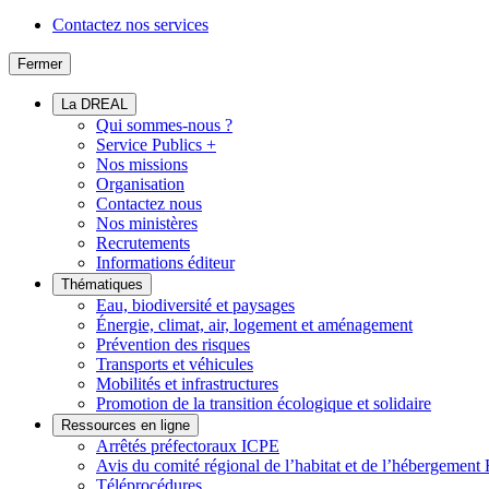
Contactez nos services
Fermer
La DREAL
Qui sommes-nous ?
Service Publics +
Nos missions
Organisation
Contactez nous
Nos ministères
Recrutements
Informations éditeur
Thématiques
Eau, biodiversité et paysages
Énergie, climat, air, logement et aménagement
Prévention des risques
Transports et véhicules
Mobilités et infrastructures
Promotion de la transition écologique et solidaire
Ressources en ligne
Arrêtés préfectoraux ICPE
Avis du comité régional de l’habitat et de l’hébergeme
Téléprocédures