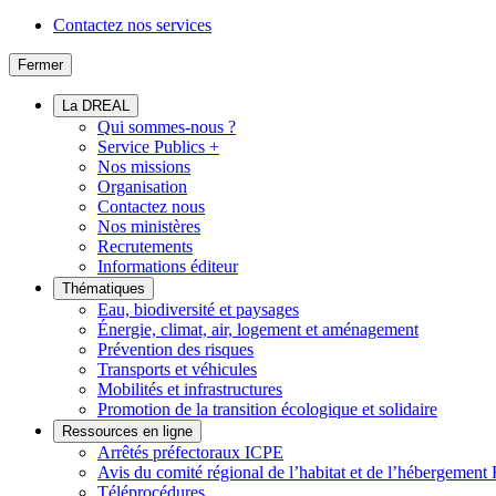
Contactez nos services
Fermer
La DREAL
Qui sommes-nous ?
Service Publics +
Nos missions
Organisation
Contactez nous
Nos ministères
Recrutements
Informations éditeur
Thématiques
Eau, biodiversité et paysages
Énergie, climat, air, logement et aménagement
Prévention des risques
Transports et véhicules
Mobilités et infrastructures
Promotion de la transition écologique et solidaire
Ressources en ligne
Arrêtés préfectoraux ICPE
Avis du comité régional de l’habitat et de l’hébergeme
Téléprocédures