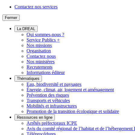
Contactez nos services
Fermer
La DREAL
Qui sommes-nous ?
Service Publics +
Nos missions
Organisation
Contactez nous
Nos ministères
Recrutements
Informations éditeur
Thématiques
Eau, biodiversité et paysages
Énergie, climat, air, logement et aménagement
Prévention des risques
Transports et véhicules
Mobilités et infrastructures
Promotion de la transition écologique et solidaire
Ressources en ligne
Arrêtés préfectoraux ICPE
Avis du comité régional de l’habitat et de l’hébergeme
Téléprocédures