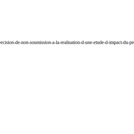
ecision-de-non-soumission-a-la-realisation-d-une-etude-d-impact-du-p