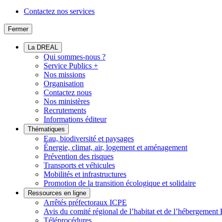
Contactez nos services
Fermer
La DREAL
Qui sommes-nous ?
Service Publics +
Nos missions
Organisation
Contactez nous
Nos ministères
Recrutements
Informations éditeur
Thématiques
Eau, biodiversité et paysages
Énergie, climat, air, logement et aménagement
Prévention des risques
Transports et véhicules
Mobilités et infrastructures
Promotion de la transition écologique et solidaire
Ressources en ligne
Arrêtés préfectoraux ICPE
Avis du comité régional de l’habitat et de l’hébergeme
Téléprocédures