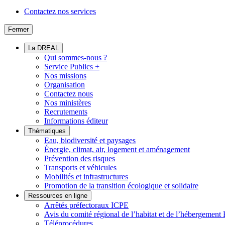
Contactez nos services
Fermer
La DREAL
Qui sommes-nous ?
Service Publics +
Nos missions
Organisation
Contactez nous
Nos ministères
Recrutements
Informations éditeur
Thématiques
Eau, biodiversité et paysages
Énergie, climat, air, logement et aménagement
Prévention des risques
Transports et véhicules
Mobilités et infrastructures
Promotion de la transition écologique et solidaire
Ressources en ligne
Arrêtés préfectoraux ICPE
Avis du comité régional de l’habitat et de l’hébergeme
Téléprocédures