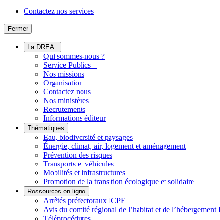
Contactez nos services
Fermer
La DREAL
Qui sommes-nous ?
Service Publics +
Nos missions
Organisation
Contactez nous
Nos ministères
Recrutements
Informations éditeur
Thématiques
Eau, biodiversité et paysages
Énergie, climat, air, logement et aménagement
Prévention des risques
Transports et véhicules
Mobilités et infrastructures
Promotion de la transition écologique et solidaire
Ressources en ligne
Arrêtés préfectoraux ICPE
Avis du comité régional de l’habitat et de l’hébergeme
Téléprocédures