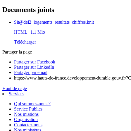
Documents joints
Sit@del2_logements_resultats_chiffres.knit
HTML
| 1.1 Mio
Télécharger
Partager la page
Partager sur Facebook
Partager sur LinkedIn
Partager par email
https://www.hauts-de-france.developpement-durable.gouv.fr/?C
Haut de page
Services
Qui sommes-nous ?
Service Publics +
Nos missions
Organisation
Contactez nous
Nos ministères