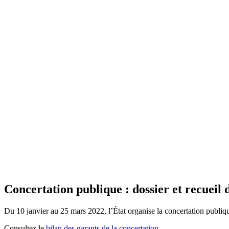
Concertation publique : dossier et recueil d
Du 10 janvier au 25 mars 2022, l’État organise la concertation publi
Consultez le
bilan des garants de la concertation
.