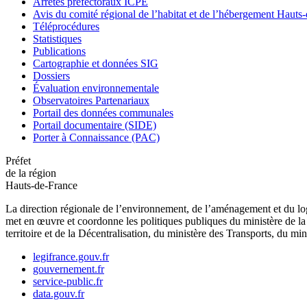
Arrêtés préfectoraux ICPE
Avis du comité régional de l’habitat et de l’hébergement Hau
Téléprocédures
Statistiques
Publications
Cartographie et données SIG
Dossiers
Évaluation environnementale
Observatoires Partenariaux
Portail des données communales
Portail documentaire (SIDE)
Porter à Connaissance (PAC)
Préfet
de la région
Hauts-de-France
La direction régionale de l’environnement, de l’aménagement et du log
met en œuvre et coordonne les politiques publiques du ministère de la 
territoire et de la Décentralisation, du ministère des Transports, du mi
legifrance.gouv.fr
gouvernement.fr
service-public.fr
data.gouv.fr