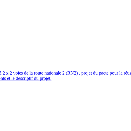
à 2 x 2 voies de la route nationale 2 (RN2) , projet du pacte pour la r
ts et le descriptif du projet.