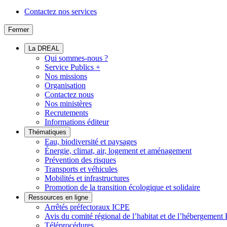
Contactez nos services
Fermer
La DREAL
Qui sommes-nous ?
Service Publics +
Nos missions
Organisation
Contactez nous
Nos ministères
Recrutements
Informations éditeur
Thématiques
Eau, biodiversité et paysages
Énergie, climat, air, logement et aménagement
Prévention des risques
Transports et véhicules
Mobilités et infrastructures
Promotion de la transition écologique et solidaire
Ressources en ligne
Arrêtés préfectoraux ICPE
Avis du comité régional de l’habitat et de l’hébergeme
Téléprocédures