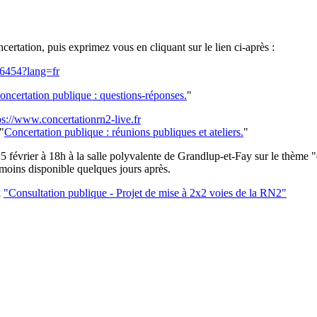
certation, puis exprimez vous en cliquant sur le lien ci-après :
76454?lang=fr
oncertation publique : questions-réponses.
"
ps://www.concertationrn2-live.fr
"
Concertation publique : réunions publiques et ateliers.
"
15 février à 18h à la salle polyvalente de Grandlup-et-Fay sur le thèm
nmoins disponible quelques jours après.
k
"Consultation publique - Projet de mise à 2x2 voies de la RN2"