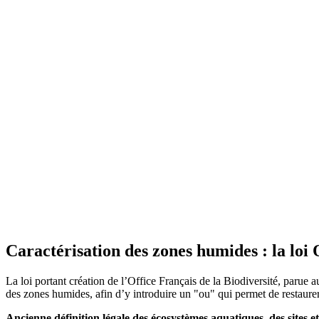
Caractérisation des zones humides : la loi 
La loi portant création de l’Office Français de la Biodiversité, parue a
des zones humides, afin d’y introduire un "ou" qui permet de restaurer l
Ancienne définition légale des écosystèmes aquatiques, des sites 