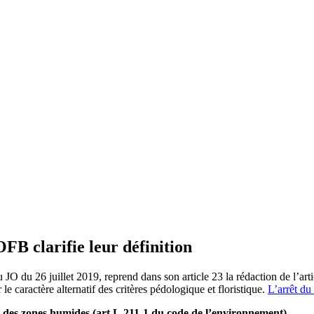
OFB clarifie leur définition
u JO du 26 juillet 2019, reprend dans son article 23 la rédaction de l’art
e caractère alternatif des critères pédologique et floristique.
L’arrêt du
et des zones humides (art L.211-1 du code de l’environnement)