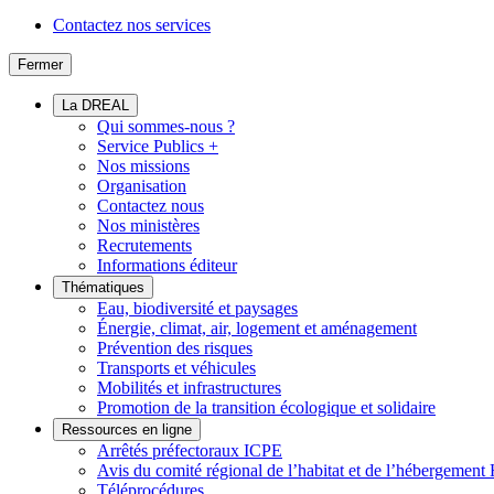
Contactez nos services
Fermer
La DREAL
Qui sommes-nous ?
Service Publics +
Nos missions
Organisation
Contactez nous
Nos ministères
Recrutements
Informations éditeur
Thématiques
Eau, biodiversité et paysages
Énergie, climat, air, logement et aménagement
Prévention des risques
Transports et véhicules
Mobilités et infrastructures
Promotion de la transition écologique et solidaire
Ressources en ligne
Arrêtés préfectoraux ICPE
Avis du comité régional de l’habitat et de l’hébergeme
Téléprocédures